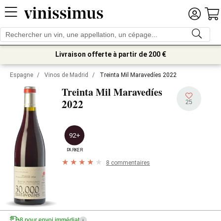
Livraison offerte à partir de 200 €
Espagne
/
Vinos de Madrid
/
Treinta Mil Maravedíes 2022
Treinta Mil Maravedíes
2022
25
92+
PARKER
8 commentaires
8 pour envoi immédiat
i