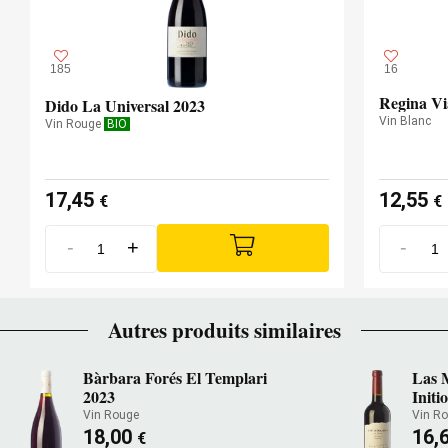
185
16
Regina Vi
Dido La Universal 2023
Vin Blanc
Vin Rouge
BIO
17,45
12,55
€
€
-
+
-
Autres produits similaires
Bàrbara Forés El Templari
Las 
2023
Initi
Vin Rouge
Vin R
18,00
16,
€