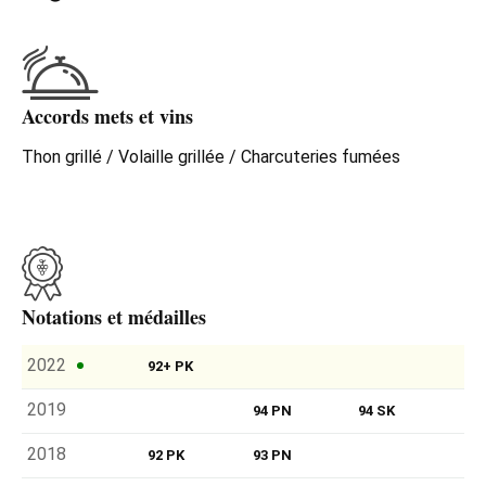
Accords mets et vins
Thon grillé / Volaille grillée / Charcuteries fumées
Notations et médailles
2022
92+ PK
2019
94 PN
94 SK
2018
92 PK
93 PN