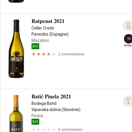
Ratpenat 2021
14
Celler Credo
Penedès (Espagne)
93
Macabeo
PARKE
BIO
2 commentaires
Batič Pinela 2021
4
Bodega Batič
Vipavska dolina (Slovénie)
Pinela
BIO
0 commentaire