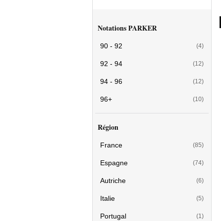
Notations PARKER
90 - 92
(4)
92 - 94
(12)
94 - 96
(12)
96+
(10)
Région
France
(85)
Espagne
(74)
Autriche
(6)
Italie
(5)
Portugal
(1)