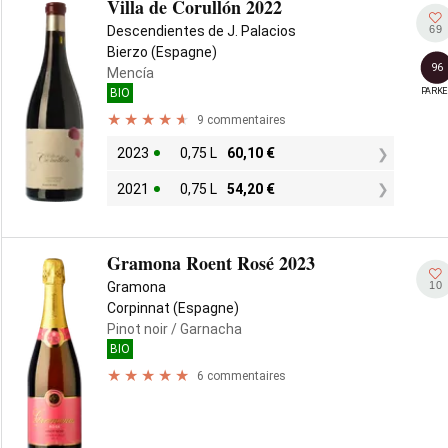
Villa de Corullón 2022
69
Descendientes de J. Palacios
Bierzo (Espagne)
96
Mencía
PARKE
BIO
9 commentaires
2023
0,75 L
60,10
€
2021
0,75 L
54,20
€
Gramona Roent Rosé 2023
10
Gramona
Corpinnat (Espagne)
Pinot noir
/ Garnacha
BIO
6 commentaires