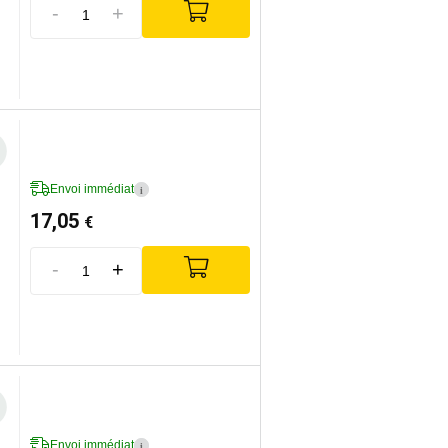
-
+
Envoi immédiat
i
17,05
€
-
+
Envoi immédiat
i