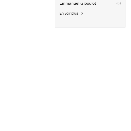
Emmanuel Giboulot
(6)
En voir plus