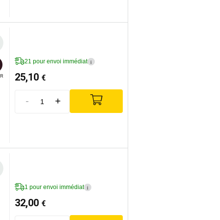
21 pour envoi immédiat
i
25,10
€
R
-
+
1 pour envoi immédiat
i
32,00
€