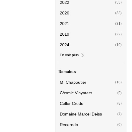
2022
(53)
2020
(33)
2021
(31)
2019
(22)
2024
(19)
En voir plus
Domaines
M. Chapoutier
(16)
Còsmic Vinyaters
(9)
Celler Credo
(8)
Domaine Marcel Deiss
(7)
Recaredo
(6)