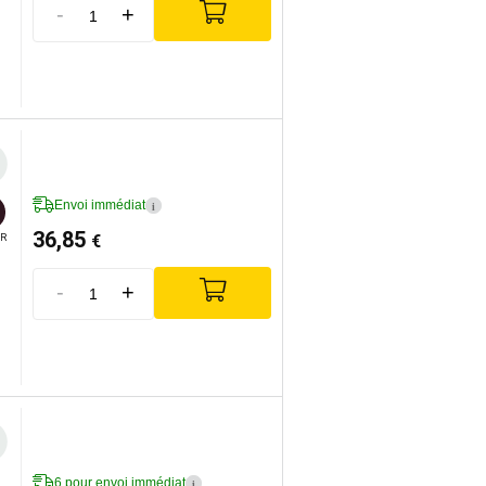
-
+
Envoi immédiat
i
36,85
€
R
-
+
6 pour envoi immédiat
i