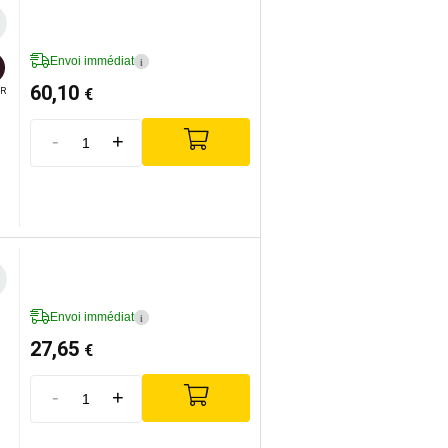
Envoi immédiat
i
60,10
€
R
-
+
Envoi immédiat
i
27,65
€
-
+