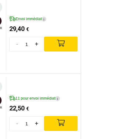
Envoi immédiat
i
29,40
€
R
-
+
11 pour envoi immédiat
i
22,50
€
R
-
+