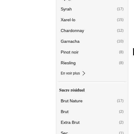
Syrah
(17)
Xarel·lo
(15)
Chardonnay
(12)
Garnacha
(10)
Pinot noir
(8)
Riesling
(8)
En voir plus
Sucre résiduel
Brut Nature
(17)
Brut
(2)
Extra Brut
(2)
Sec
(1)