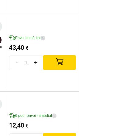
Envoi immédiat
i
43,40
€
R
-
+
6 pour envoi immédiat
i
12,40
€