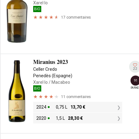
Xarel·lo
BIO
17 commentaires
Miranius 2023
22
Celler Credo
Penedès (Espagne)
91
Xarel·lo
/ Macabeo
PARKE
BIO
11 commentaires
2024
0,75 L
13,70
€
2020
1,5 L
28,30
€