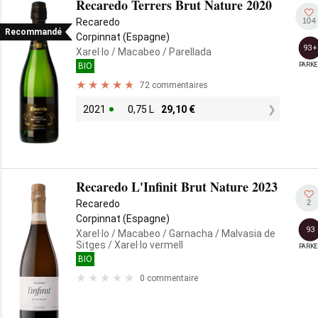
Recaredo Terrers Brut Nature 2020
104
Recaredo
Recommandé
Corpinnat (Espagne)
93+
Xarel·lo
/ Macabeo
/ Parellada
PARKE
BIO
72 commentaires
2021
0,75 L
29,10
€
Recaredo L'Infinit Brut Nature 2023
2
Recaredo
Corpinnat (Espagne)
93
Xarel·lo
/ Macabeo
/ Garnacha
/ Malvasia de
Sitges
/ Xarel·lo vermell
PARKE
BIO
0 commentaire