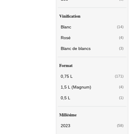
Vinification
Blanc
(14)
Rosé
(4)
Blanc de blancs
(3)
Format
0,75 L
(171)
1,5 L (Magnum)
(4)
0,5 L
(1)
Millésime
2023
(58)