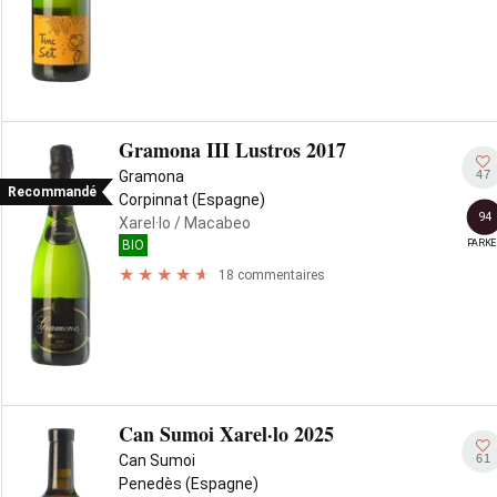
Gramona III Lustros 2017
47
Gramona
Recommandé
Corpinnat (Espagne)
94
Xarel·lo
/ Macabeo
PARKE
BIO
18 commentaires
Can Sumoi Xarel·lo 2025
61
Can Sumoi
Penedès (Espagne)