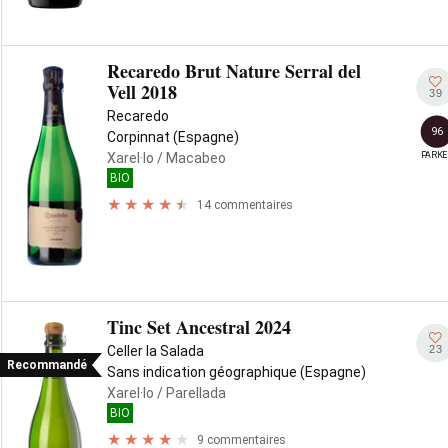
Recaredo Brut Nature Serral del
Vell 2018
39
Recaredo
96
Corpinnat (Espagne)
PARKE
Xarel·lo
/ Macabeo
BIO
14 commentaires
Tinc Set Ancestral 2024
23
Celler la Salada
Recommandé
Sans indication géographique (Espagne)
Xarel·lo
/ Parellada
BIO
9 commentaires