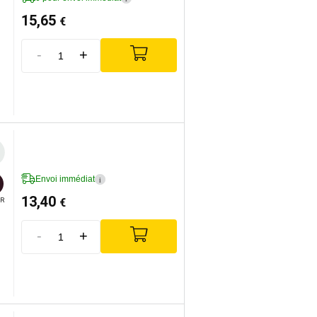
15,65
€
-
+
Envoi immédiat
i
13,40
€
R
-
+