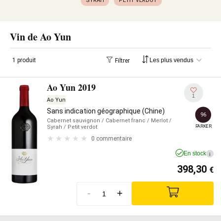
SYRAH
PETIT VERDOT
Vin de Ao Yun
1 produit
Filtrer
Ao Yun 2019
1
Ao Yun
Sans indication géographique (Chine)
96
Cabernet sauvignon
/ Cabernet franc
/ Merlot
/
PARKER
Syrah
/ Petit verdot
0 commentaire
En stock
i
398,30
€
-
+