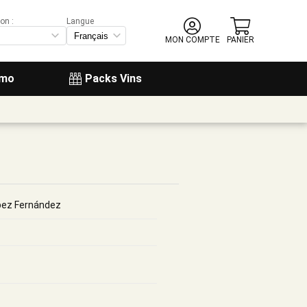
on :
Langue
MON COMPTE
PANIER
omo
Packs Vins
pez Fernández