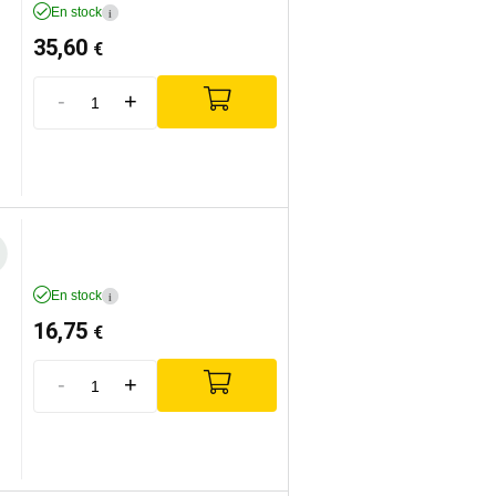
En stock
i
35,60
€
-
+
En stock
i
16,75
€
-
+