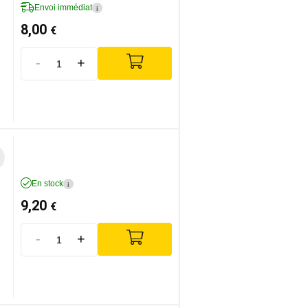
Envoi immédiat
i
8,00
€
-
+
En stock
i
9,20
€
-
+