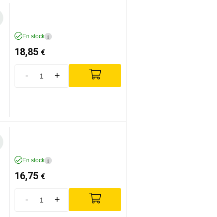
En stock
i
18,85
€
-
+
En stock
i
16,75
€
-
+