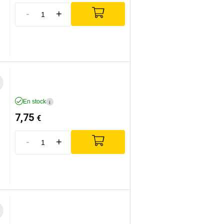
-
+
En stock
i
7,75
€
-
+