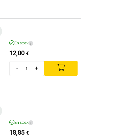
En stock
i
12,00
€
-
+
En stock
i
18,85
€