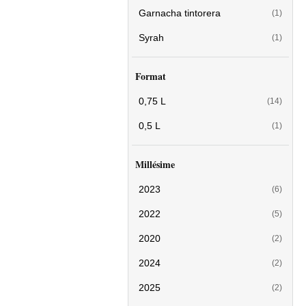
Garnacha tintorera
(1)
Syrah
(1)
Format
0,75 L
(14)
0,5 L
(1)
Millésime
2023
(6)
2022
(5)
2020
(2)
2024
(2)
2025
(2)