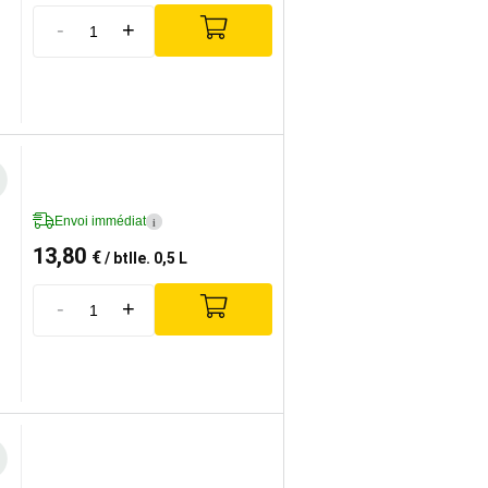
-
+
Envoi immédiat
i
13,80
€
/ btlle. 0,5 L
-
+