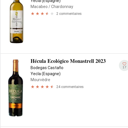
Yecla (Espagne)
Macabeo
/ Chardonnay
2 commentaires
Hécula Ecológico Monastrell 2023
17
Bodegas Castaño
Yecla (Espagne)
Mourvèdre
24 commentaires