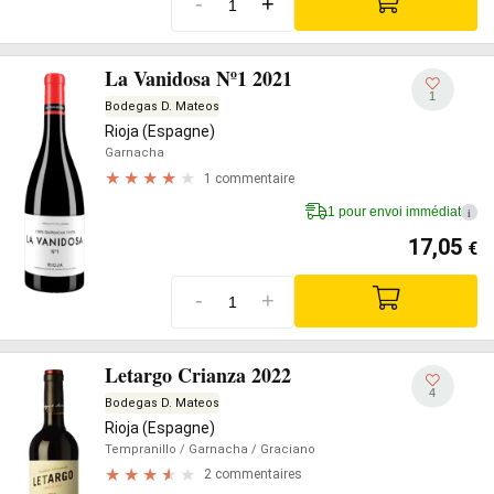
-
+
La Vanidosa Nº1 2021
1
Bodegas D. Mateos
Rioja (Espagne)
Garnacha
1 commentaire
1 pour envoi immédiat
i
17,05
€
-
+
Letargo Crianza 2022
4
Bodegas D. Mateos
Rioja (Espagne)
Tempranillo
/ Garnacha
/ Graciano
2 commentaires