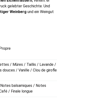
hen Eichenfässern
, vereint er
druck gelebter Geschichte. Und
tiger Weinberg
und ein Weingut
 Propre
ettes / Mûres / Taillis / Lavande /
douces / Vanille / Clou de girofle
/ Notes balsamiques / Notes
Café / Finale longue