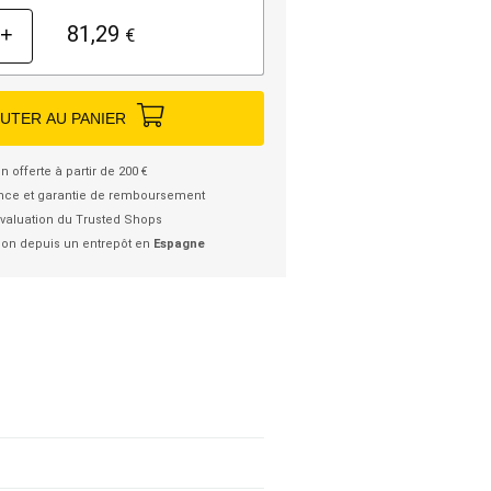
81,29
+
€
UTER AU PANIER
n offerte à partir de 200 €
nce et garantie de remboursement
valuation du Trusted Shops
ion depuis un entrepôt en
Espagne