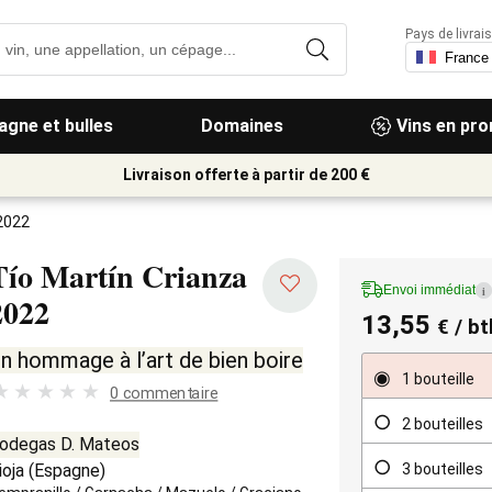
Pays de livrais
gne et bulles
Domaines
Vins en pr
Livraison offerte à partir de 200 €
 2022
Tío Martín Crianza
Envoi immédiat
i
2022
13,55
€
/ bt
n hommage à l’art de bien boire
1 bouteille
0 commentaire
2 bouteilles
odegas D. Mateos
3 bouteilles
ioja
(
Espagne
)