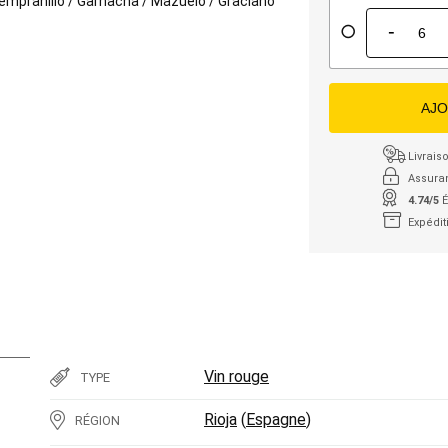
empranillo
/
Garnacha
/
Mazuelo
/
Graciano
-
AJO
Livraiso
Assura
4.74/5
É
Expédit
Vin rouge
TYPE
Rioja
(
Espagne
)
RÉGION