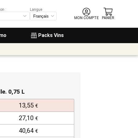
on :
Langue
MON COMPTE
PANIER
omo
Packs Vins
lle. 0,75 L
13,55
€
27,10
€
40,64
€