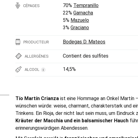
70%
Tempranillo
CÉPAGES
22%
Garnacha
5%
Mazuelo
3%
Graciano
Bodegas D. Mateos
PRODUCTEUR
Contient des sulfites
ALLERGÈNES
14,5%
ALCOOL
i
Tío Martín Crianza
ist eine Hommage an Onkel Martín – 
wünschen würde: weise, charmant, charakterstark und ei
Trinkens. Ein Rioja, der nicht laut sein muss, um Eindruck
Kräuter der Macchia und ein balsamischer Hauch
führ
erinnerungswürdigen Abendessen.