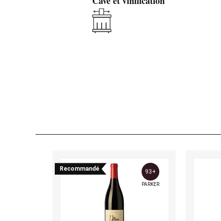
Cave et vinification
Recommandé
93+
PARKER