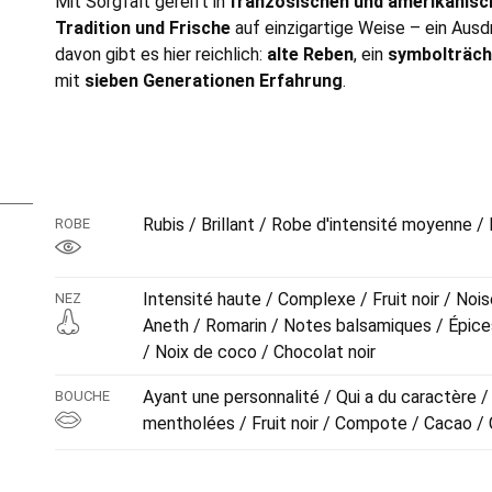
Mit Sorgfalt gereift in
französischen und amerikanisc
Tradition und Frische
auf einzigartige Weise – ein Aus
davon gibt es hier reichlich:
alte Reben
, ein
symbolträch
mit
sieben Generationen Erfahrung
.
Rubis / Brillant / Robe d'intensité moyenne /
ROBE
Intensité haute / Complexe / Fruit noir / Nois
NEZ
Aneth / Romarin / Notes balsamiques / Épices 
/ Noix de coco / Chocolat noir
Ayant une personnalité / Qui a du caractère 
BOUCHE
mentholées / Fruit noir / Compote / Cacao / 