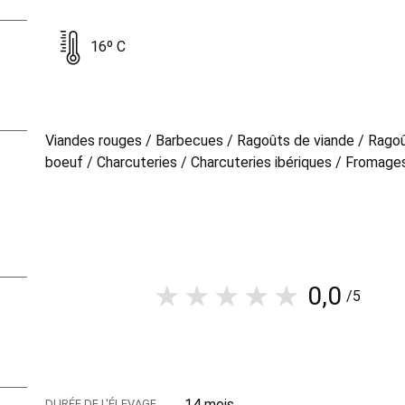
16º C
Viandes rouges / Barbecues / Ragoûts de viande / Rago
boeuf / Charcuteries / Charcuteries ibériques / Fromages
0,0
/5
14 mois
DURÉE DE L'ÉLEVAGE