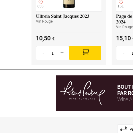
655
151
Ultreia Saint Jacques 2023
Pago de 
2024
Vin Rouge
Vin Rouge
10,50
15,10
€
-
+
-
BOUT
PAR R
Wine A
V