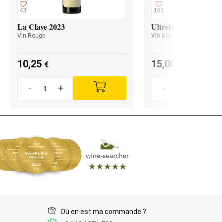
43
181
La Clave 2023
Ultreia Godello 2024
Vin Rouge
Vin Blanc
10,25
15,00
€
€
-
+
-
+
Où en est ma commande ?