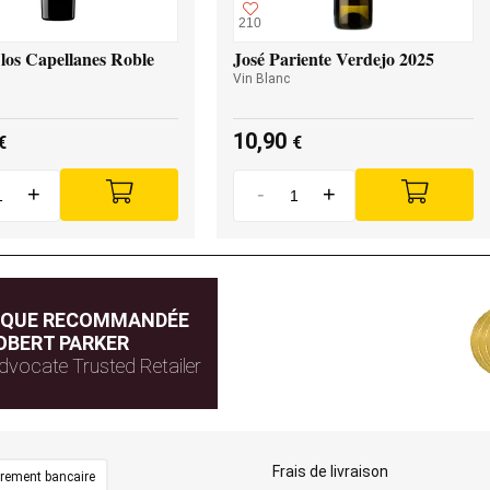
210
los Capellanes Roble
José Pariente Verdejo 2025
Vin Blanc
10,90
€
€
+
-
+
IQUE RECOMMANDÉE
OBERT PARKER
dvocate Trusted Retailer
Frais de livraison
irement bancaire