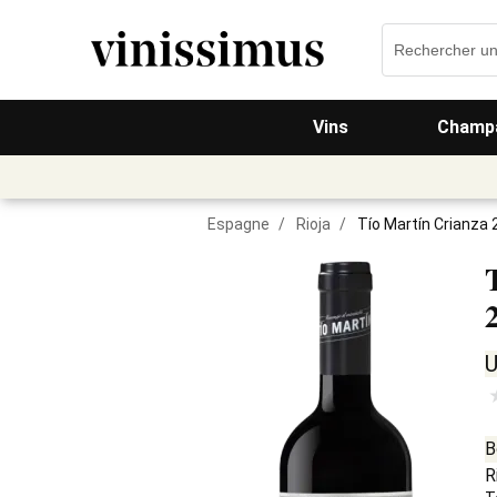
Vins
Champa
Espagne
/
Rioja
/
Tío Martín Crianza
U
B
R