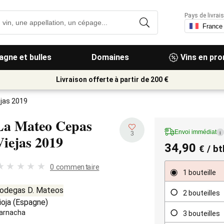
Pays de livrais
gne et bulles
Domaines
Vins en pr
Livraison offerte à partir de 200 €
jas 2019
La Mateo Cepas
Envoi immédiat
i
3
Viejas
2019
34,90
€
/ bt
0 commentaire
1 bouteille
odegas D. Mateos
2 bouteilles
ioja
(
Espagne
)
arnacha
3 bouteilles