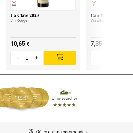
44
8
La Clave 2023
Can Paixano Rosat S
Vin Rouge
Vin Effervescent
10,65
7,35
€
€
-
+
-
+
Où en est ma commande ?