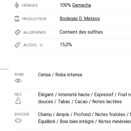
100%
Garnacha
CÉPAGES
Bodegas D. Mateos
PRODUCTEUR
Contient des sulfites
ALLERGÈNES
15,0%
ALCOOL
i
Cerise / Robe intense
ROBE
Élégant / Intensité haute / Expressif / Fruit n
NEZ
douces / Tabac / Cacao / Notes lactées
Charnu / Ample / Profond / Notes fruitées / 
BOUCHE
Équilibré / Bois bien intégré / Notes minérale