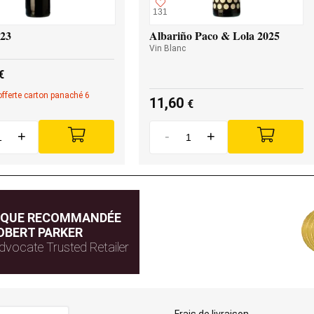
131
023
Albariño Paco & Lola 2025
Vin Blanc
€
offerte carton panaché 6
11,60
€
+
-
+
IQUE RECOMMANDÉE
OBERT PARKER
dvocate Trusted Retailer