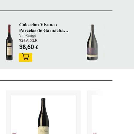
Colección Vivanco
Paisajes Cecia
Parcelas de Garnacha
2021
2021
Vin Rouge
Vin Rouge
92 PARKER
30,40
€
38,60
€