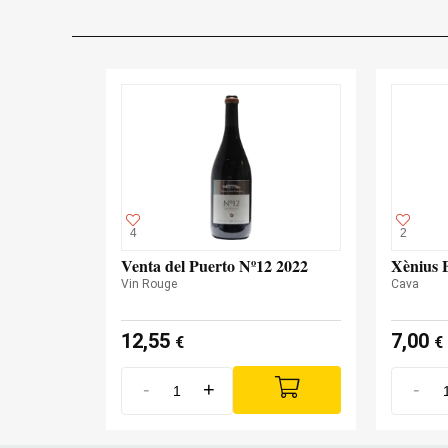
4
2
Venta del Puerto Nº12 2022
Xènius 
Vin Rouge
Cava
12,55
7,00
€
€
-
+
-