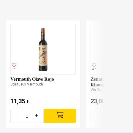
7
47
Vermouth Olave Rojo
Zenato Valpolicella 
Ripasso Ripassa 202
Spiritueux Vermouth
Vin Rouge
11,35
23,00
€
€
-
+
-
+