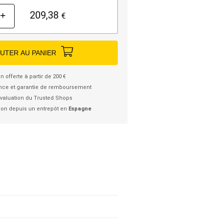
209,38
+
€
UTER AU PANIER
n offerte à partir de 200 €
nce et garantie de remboursement
valuation du Trusted Shops
ion depuis un entrepôt en
Espagne