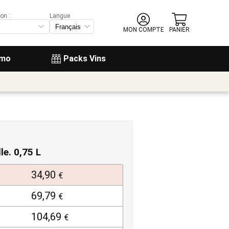
on :
Langue
MON COMPTE
PANIER
omo
Packs Vins
lle. 0,75 L
34,90
€
69,79
€
104,69
€