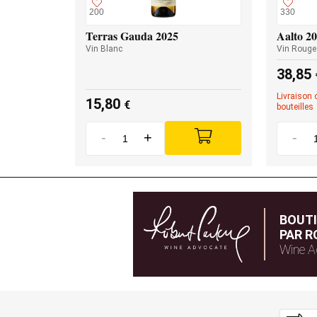
200
330
Terras Gauda 2025
Aalto 2
Vin Blanc
Vin Rouge
38,85
Livraison 
15,80
€
bouteilles
-
+
-
BOUT
PAR R
Wine A