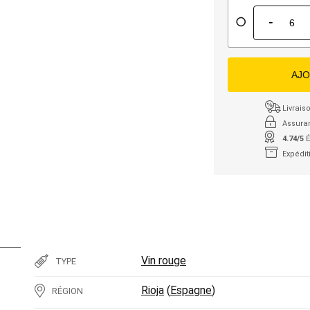
-
AJO
Livraiso
Assura
4.74/5
É
Expédit
Vin rouge
TYPE
Rioja
(
Espagne
)
RÉGION