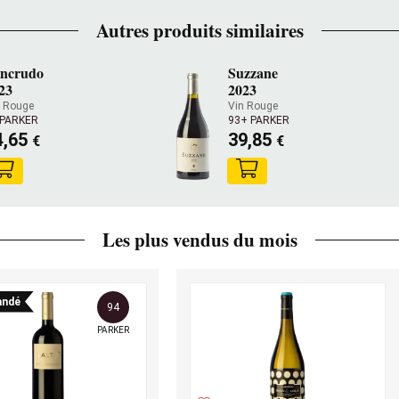
Autres produits similaires
ncrudo
Suzzane
23
2023
n Rouge
Vin Rouge
 PARKER
93+ PARKER
4,65
39,85
€
€
Les plus vendus du mois
ndé
94
PARKER