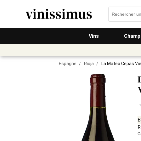
Vins
Champa
Espagne
/
Rioja
/
La Mateo Cepas Vie
B
R
G