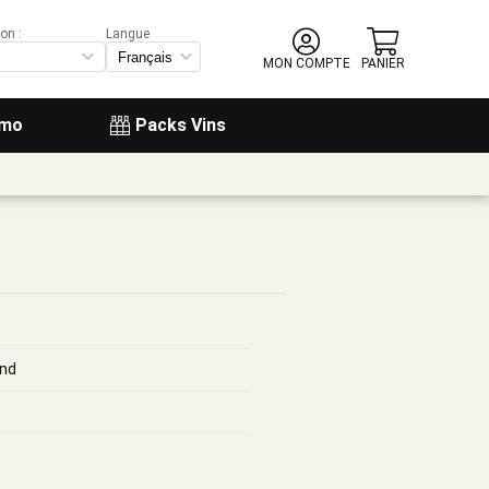
on :
Langue
MON COMPTE
PANIER
omo
Packs Vins
and