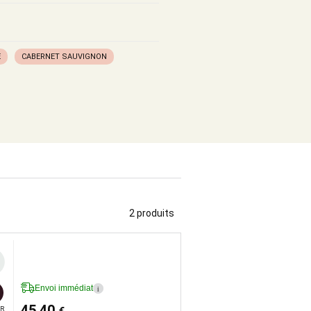
E
CABERNET SAUVIGNON
2 produits
Envoi immédiat
i
45,40
R