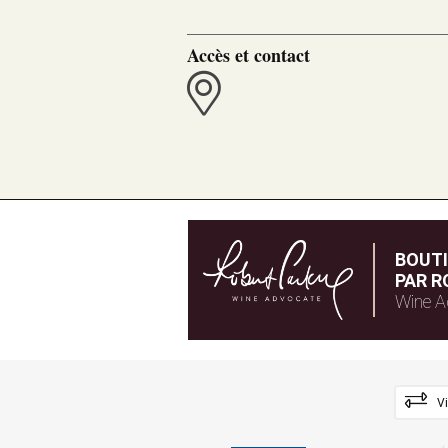
Accès et contact
BOUT
PAR R
Wine A
V