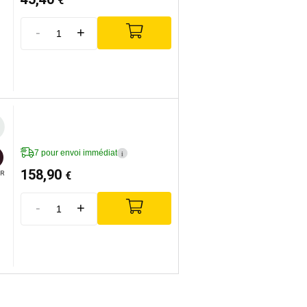
€
-
+
7 pour envoi immédiat
i
158,90
€
R
-
+