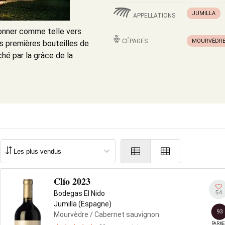
JUMILLA
APPELLATIONS
onner comme telle vers
CÉPAGES
MOURVÈDR
es premières bouteilles de
ché par la grâce de la
Clío 2023
54
Bodegas El Nido
Jumilla (Espagne)
93
Mourvèdre
/ Cabernet sauvignon
PARKE