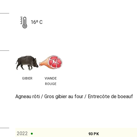
16º C
GIBIER
VIANDE
ROUGE
Agneau rôti / Gros gibier au four / Entrecôte de boeauf
2022
93 PK