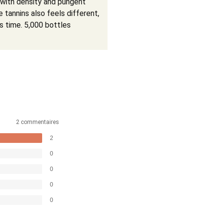
, with density and pungent
e tannins also feels different,
ds time. 5,000 bottles
2 commentaires
2
0
0
0
0