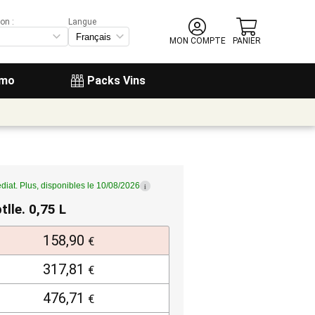
on :
Langue
MON COMPTE
PANIER
omo
Packs Vins
diat. Plus, disponibles le 10/08/2026
i
tlle. 0,75 L
158,90
€
317,81
€
476,71
€