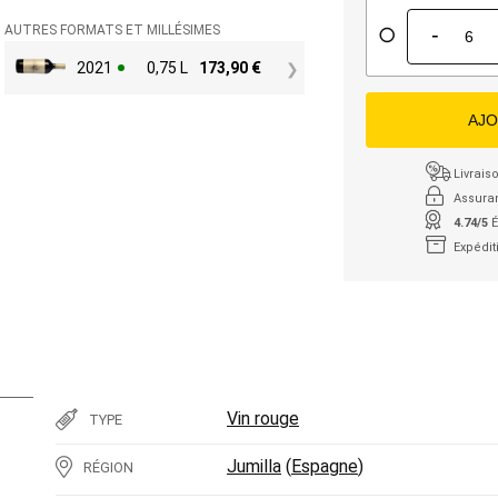
-
AUTRES FORMATS ET MILLÉSIMES
2021
0,75 L
173,90
€
AJO
Livraiso
Assura
4.74/5
É
Expédit
Vin rouge
TYPE
Jumilla
(
Espagne
)
RÉGION