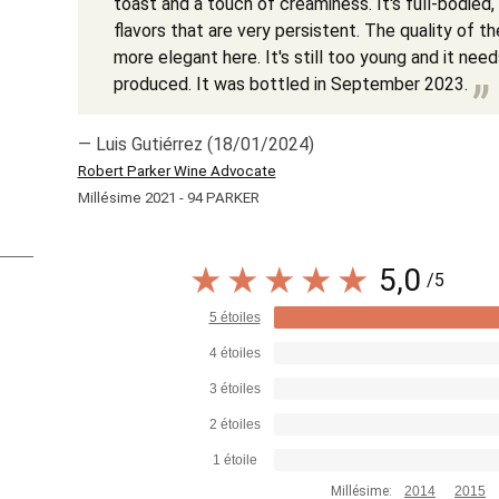
toast and a touch of creaminess. It's full-bodied
flavors that are very persistent. The quality of th
more elegant here. It's still too young and it nee
produced. It was bottled in September 2023.
— Luis Gutiérrez (18/01/2024)
Robert Parker Wine Advocate
Millésime 2021 - 94 PARKER
5,0
/5
5 étoiles
4 étoiles
3 étoiles
2 étoiles
1 étoile
Millésime:
2014
2015