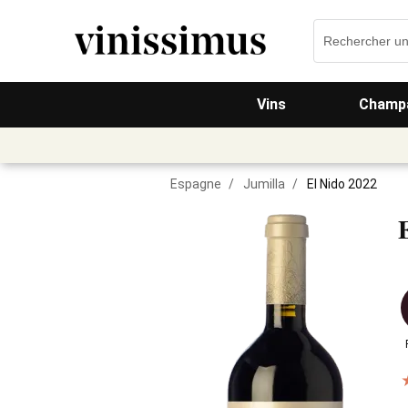
Vins
Champa
Espagne
/
Jumilla
/
El Nido 2022