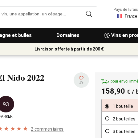
Pays de livrais
gne et bulles
Domaines
Vins en pr
Livraison offerte à partir de 200 €
El Nido
2022
7 pour envoi immé
19
158,90
€
/ b
93
1 bouteille
PARKER
2 bouteilles
2 commentaires
3 bouteilles