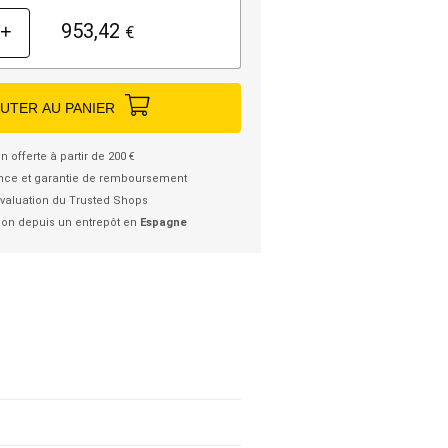
953,42
+
€
UTER AU PANIER
n offerte à partir de 200 €
nce et garantie de remboursement
valuation du Trusted Shops
ion depuis un entrepôt en
Espagne