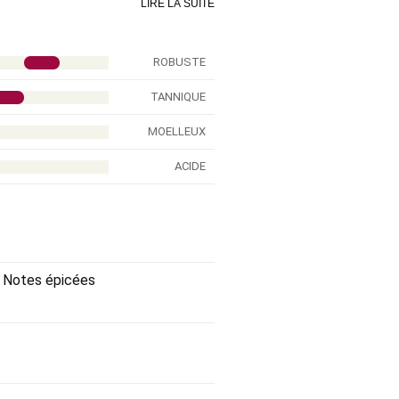
is simple à boire et à comprendre.
LIRE LA SUITE
ous avoir bien fait comprendre
ROBUSTE
TANNIQUE
MOELLEUX
ACIDE
 / Notes épicées