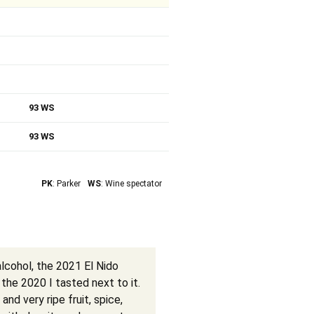
93 WS
93 WS
PK
: Parker
WS
: Wine spectator
alcohol, the 2021 El Nido
he 2020 I tasted next to it.
and very ripe fruit, spice,