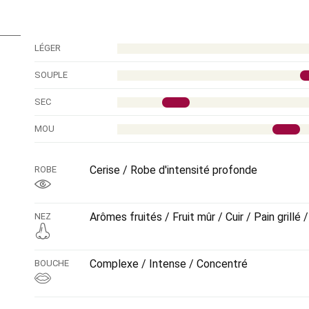
l'ensemble d'un vin très complexe et très mûr, et à la fo
C'est savoureux et balsamique qu'il prend congé, après n
pourquoi la critique internationale l'adore.
LÉGER
SOUPLE
SEC
MOU
Cerise / Robe d'intensité profonde
ROBE
Arômes fruités / Fruit mûr / Cuir / Pain grillé
NEZ
Complexe / Intense / Concentré
BOUCHE