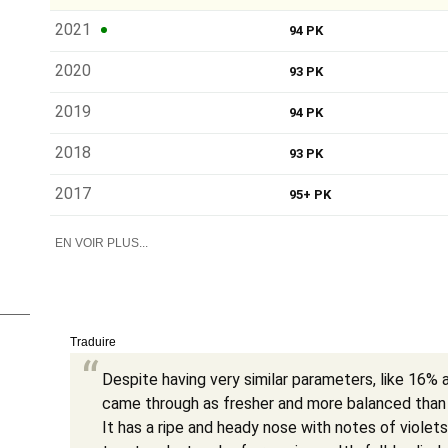
2021
94 PK
2020
93 PK
2019
94 PK
2018
93 PK
2017
95+ PK
EN VOIR PLUS...
Traduire
Despite having very similar parameters, like 16% 
came through as fresher and more balanced than t
It has a ripe and heady nose with notes of violets 