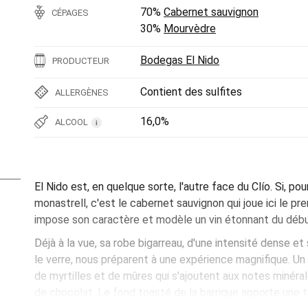
70%
Cabernet sauvignon
CÉPAGES
30%
Mourvèdre
Bodegas El Nido
PRODUCTEUR
Contient des sulfites
ALLERGÈNES
16,0%
ALCOOL
i
El Nido est, en quelque sorte, l'autre face du Clío. Si, pou
monastrell, c'est le cabernet sauvignon qui joue ici le prem
impose son caractère et modèle un vin étonnant du début 
Déjà à la vue, sa robe bigarreau, d'une intensité dense e
le verre, nous préparent à une expérience magnifique. U
de myrtilles et de mûres qui s'ajoutent aux notes minéral
de chocolat. Le fond toasté de la barrique apporte une 