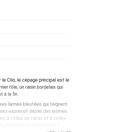
r le Clío, le cépage principal est le
ier rôle, un raisin bordelais qui
à la fin.
t ses larmes bleutées qui teignent
n nez expressif déplie des arômes
es, à celles de tabac et à celles
touche extra de complexité à