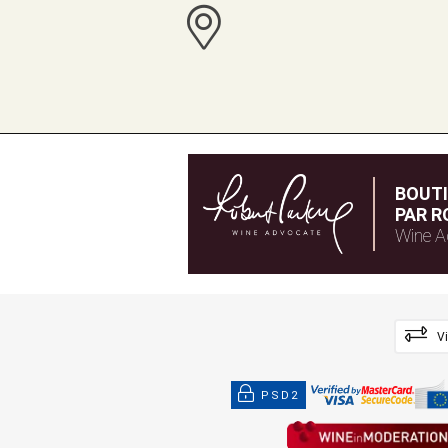
BOUT
PAR R
Wine A
V
PSD2