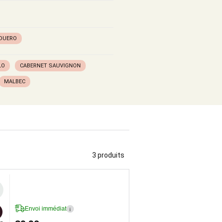
 DUERO
LO
CABERNET SAUVIGNON
MALBEC
3 produits
Envoi immédiat
i