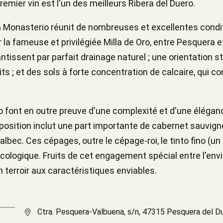
emier vin est l'un des meilleurs Ribera del Duero.
a Monasterio réunit de nombreuses et excellentes condit
 la fameuse et privilégiée Milla de Oro, entre Pesquera 
ntissent par parfait drainage naturel ; une orientation s
s ; et des sols à forte concentration de calcaire, qui c
 font en outre preuve d'une complexité et d'une élégan
osition inclut une part importante de cabernet sauvign
lbec. Ces cépages, outre le cépage-roi, le tinto fino (un
 écologique. Fruits de cet engagement spécial entre l'en
un terroir aux caractéristiques enviables.
Ctra. Pesquera-Valbuena, s/n, 47315 Pesquera del D