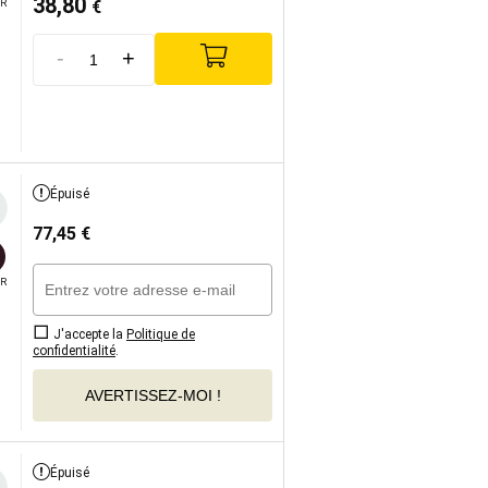
38,80
€
R
-
+
Épuisé
77,45
€
R
J'accepte la
Politique de
confidentialité
.
AVERTISSEZ-MOI !
Épuisé