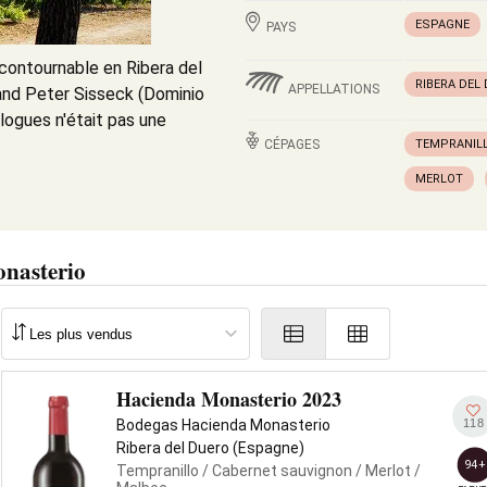
ESPAGNE
PAYS
contournable en Ribera del
RIBERA DEL
APPELLATIONS
rand Peter Sisseck (Dominio
logues n'était pas une
CÉPAGES
TEMPRANIL
MERLOT
nasterio
Hacienda Monasterio 2023
118
Bodegas Hacienda Monasterio
Ribera del Duero (Espagne)
94+
Tempranillo
/ Cabernet sauvignon
/ Merlot
/