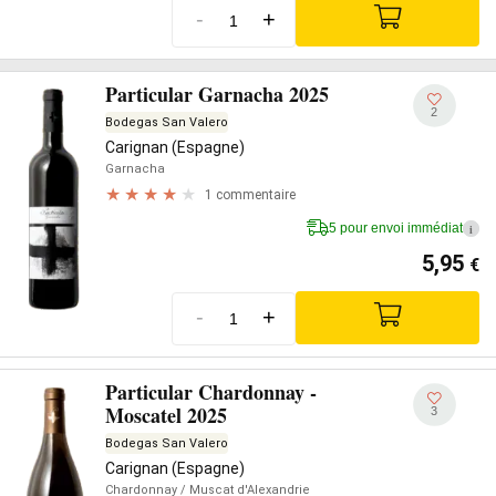
-
+
Particular Garnacha 2025
2
Bodegas San Valero
Carignan (Espagne)
Garnacha
1 commentaire
5 pour envoi immédiat
i
5,95
€
-
+
Particular Chardonnay -
Moscatel 2025
3
Bodegas San Valero
Carignan (Espagne)
Chardonnay
/ Muscat d'Alexandrie