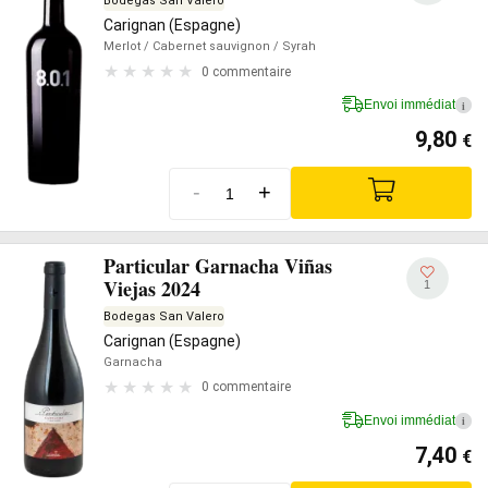
Bodegas San Valero
Carignan (Espagne)
Merlot
/ Cabernet sauvignon
/ Syrah
0 commentaire
Envoi immédiat
i
9,80
€
-
+
Particular Garnacha Viñas
Viejas 2024
1
Bodegas San Valero
Carignan (Espagne)
Garnacha
0 commentaire
Envoi immédiat
i
7,40
€