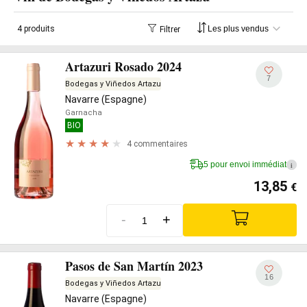
4 produits
Filtrer
Artazuri Rosado 2024
7
Bodegas y Viñedos Artazu
Navarre (Espagne)
Garnacha
BIO
4 commentaires
5 pour envoi immédiat
i
13,85
€
-
+
Pasos de San Martín 2023
16
Bodegas y Viñedos Artazu
Navarre (Espagne)