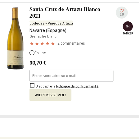
Santa Cruz de Artazu Blanco
2021
18
Bodegas y Viñedos Artazu
94
Navarre (Espagne)
PARKER
Grenache blanc
2 commentaires
Épuisé
30,70
€
J'accepte la
Politique de confidentialité
.
AVERTISSEZ-MOI !