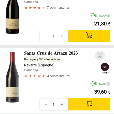
Garnacha
7 commentaires
En stock
i
21,80
€
-
+
Santa Cruz de Artazu 2023
22
Bodegas y Viñedos Artazu
Navarre (Espagne)
95
Garnacha
PARKER
4 commentaires
En stock
i
39,60
€
-
+