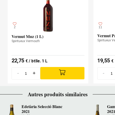
2
11
Vermut Pa
Vermut Muz (1 L)
Spiritueux 
Spiritueux Vermouth
22,75
19,55
€
/ btlle. 1 L
€
-
+
-
Autres produits similaires
Edetària Selecció Blanc
Gam
2021
202