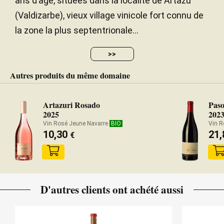
ans d’âge, situées dans la localité de Artazu
(Valdizarbe), vieux village vinicole fort connu de
la zone la plus septentrionale...
>>
Autres produits du même domaine
Artazuri Rosado
Paso
2025
202
Vin Rosé Jeune Navarre
BIO
Vin R
10,30
21
€
D'autres clients ont achété aussi