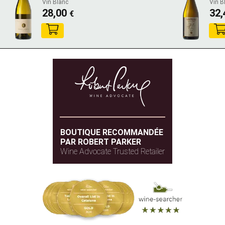
Vin Blanc
Vin B
28,00
32
€
BOUTIQUE RECOMMANDÉE
PAR ROBERT PARKER
Wine Advocate Trusted Retailer