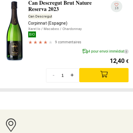
Can Descregut Brut Nature
Reserva 2023
18
Can Descregut
Corpinnat (Espagne)
Xarel·lo
/ Macabeo
/ Chardonnay
BIO
9 commentaires
4 pour envoi immédiat
i
12,40
€
-
+