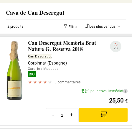
Cava de Can Descregut
2 produits
Filtrer
Can Descregut Memòria Brut
Nature G. Reserva 2018
23
Can Descregut
Corpinnat (Espagne)
Xarel·lo
/ Macabeo
BIO
8 commentaires
9 pour envoi immédiat
i
25,50
€
-
+