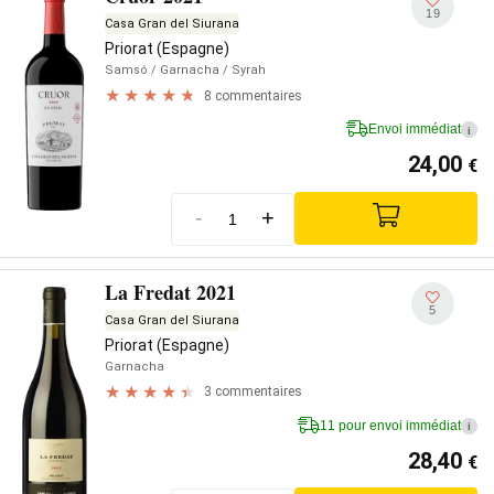
19
Casa Gran del Siurana
Priorat (Espagne)
Samsó
/ Garnacha
/ Syrah
8 commentaires
Envoi immédiat
i
24,00
€
-
+
La Fredat 2021
5
Casa Gran del Siurana
Priorat (Espagne)
Garnacha
3 commentaires
11 pour envoi immédiat
i
28,40
€