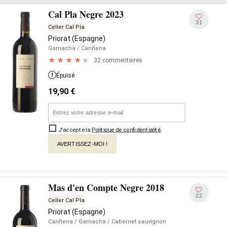
Cal Pla Negre 2023
31
Celler Cal Pla
Priorat (Espagne)
Garnacha
/ Cariñena
32 commentaires
Épuisé
19,90
€
J'accepte la
Politique de confidentialité
.
AVERTISSEZ-MOI !
Mas d'en Compte Negre 2018
22
Celler Cal Pla
Priorat (Espagne)
Cariñena
/ Garnacha
/ Cabernet sauvignon