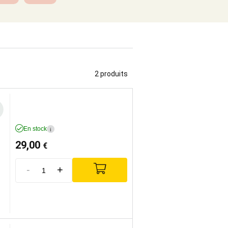
2 produits
En stock
i
29,00
€
-
+