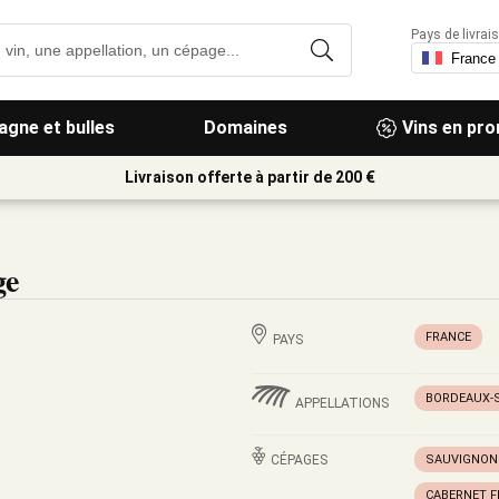
Pays de livrais
gne et bulles
Domaines
Vins en pr
Livraison offerte à partir de 200 €
ge
FRANCE
PAYS
BORDEAUX-
APPELLATIONS
CÉPAGES
SAUVIGNON
CABERNET 