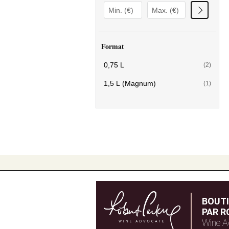
Format
0,75 L
(2)
1,5 L (Magnum)
(1)
BOUT
PAR R
Wine A