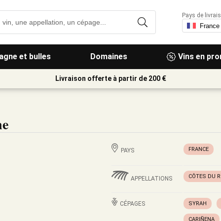
Pays de livrais
gne et bulles
Domaines
Vins en pr
Livraison offerte à partir de 200 €
ne
FRANCE
PAYS
CÔTES DU 
APPELLATIONS
CÉPAGES
SYRAH
CARIÑENA