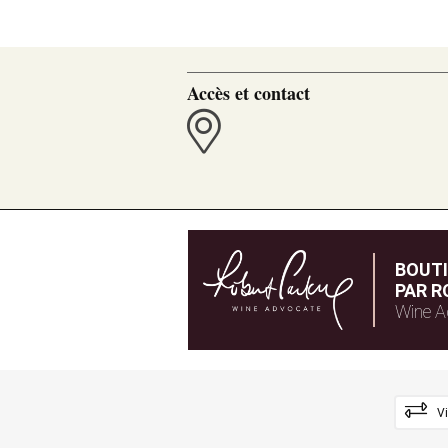
Accès et contact
BOUT
PAR R
Wine A
V