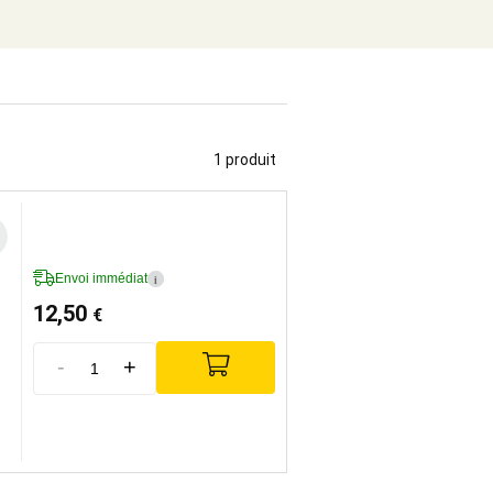
1 produit
Envoi immédiat
i
12,50
€
-
+