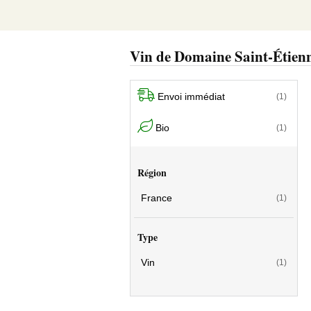
Vin de Domaine Saint-Étien
Envoi immédiat
(1)
Bio
(1)
Région
France
(1)
Type
Vin
(1)