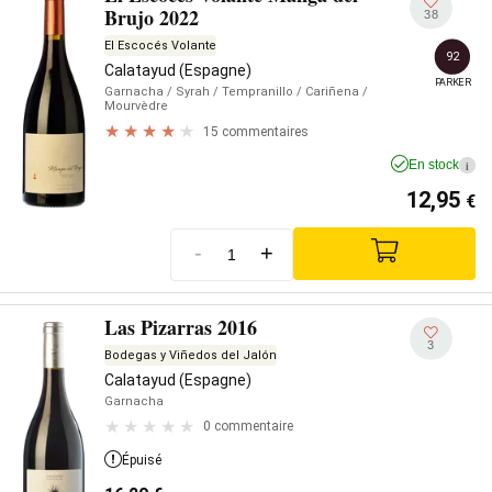
Brujo 2022
38
El Escocés Volante
92
Calatayud (Espagne)
PARKER
Garnacha
/ Syrah
/ Tempranillo
/ Cariñena
/
Mourvèdre
15 commentaires
En stock
i
12,95
€
-
+
Las Pizarras 2016
3
Bodegas y Viñedos del Jalón
Calatayud (Espagne)
Garnacha
0 commentaire
Épuisé