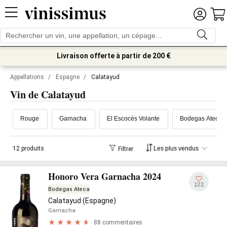
Livraison offerte à partir de 200 €
Appellations
/
Espagne
/
Calatayud
Vin de Calatayud
Rouge
Garnacha
El Escocés Volante
Bodegas Ateca
12 produits
Filtrer
Honoro Vera Garnacha 2024
122
Bodegas Ateca
Calatayud (Espagne)
Garnacha
88 commentaires