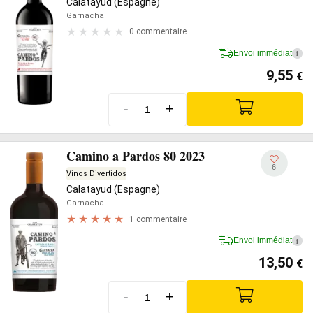
Calatayud (Espagne)
Garnacha
0 commentaire
Envoi immédiat
i
9,55
€
-
+
Camino a Pardos 80 2023
6
Vinos Divertidos
Calatayud (Espagne)
Garnacha
1 commentaire
Envoi immédiat
i
13,50
€
-
+