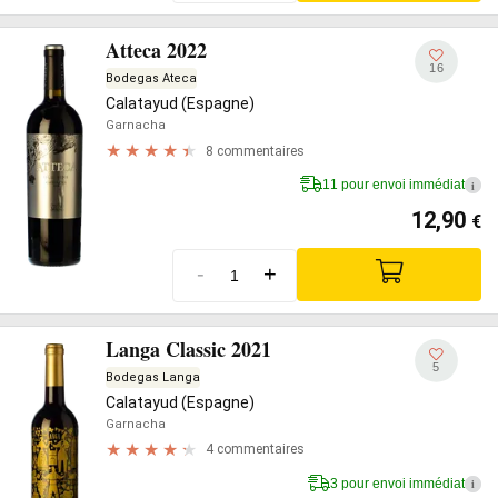
Atteca 2022
16
Bodegas Ateca
Calatayud (Espagne)
Garnacha
8 commentaires
11 pour envoi immédiat
i
12,90
€
-
+
Langa Classic 2021
5
Bodegas Langa
Calatayud (Espagne)
Garnacha
4 commentaires
3 pour envoi immédiat
i