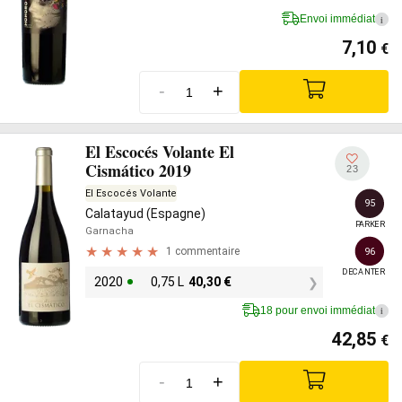
Envoi immédiat
i
7,10
€
-
+
El Escocés Volante El
Cismático 2019
23
El Escocés Volante
95
Calatayud (Espagne)
PARKER
Garnacha
1 commentaire
96
DECANTER
2020
0,75 L
40,30
€
18 pour envoi immédiat
i
42,85
€
-
+