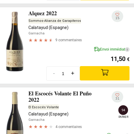
Alquez 2022
15
Sommos-Alianza de Garapiteros
Calatayud (Espagne)
Garnacha
9 commentaires
Envoi immédiat
i
11,50
€
-
+
El Escocés Volante El Puño
2022
31
El Escocés Volante
94
Calatayud (Espagne)
PARKER
Garnacha
4 commentaires