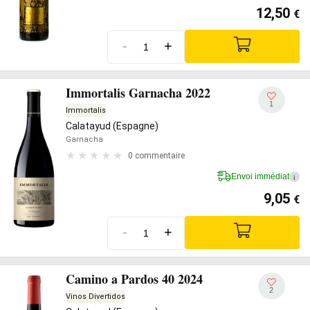
12,50
€
-
+
Immortalis Garnacha 2022
1
Immortalis
Calatayud (Espagne)
Garnacha
0 commentaire
Envoi immédiat
i
9,05
€
-
+
Camino a Pardos 40 2024
2
Vinos Divertidos