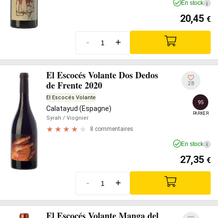
En stock
i
20,45
€
-
+
El Escocés Volante Dos Dedos
de Frente 2020
28
El Escocés Volante
95
Calatayud (Espagne)
PARKER
Syrah
/ Viognier
8 commentaires
En stock
i
27,35
€
-
+
El Escocés Volante Manga del