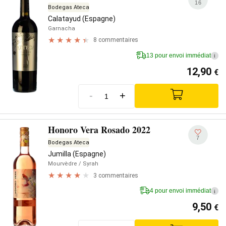
16
Bodegas Ateca
Calatayud (Espagne)
Garnacha
8 commentaires
13 pour envoi immédiat
i
12,90
€
-
+
Honoro Vera Rosado 2022
7
Bodegas Ateca
Jumilla (Espagne)
Mourvèdre
/ Syrah
3 commentaires
4 pour envoi immédiat
i
9,50
€