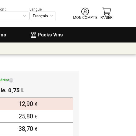
on :
Langue
MON COMPTE
PANIER
omo
Packs Vins
édiat
i
lle. 0,75 L
12,90
€
25,80
€
38,70
€