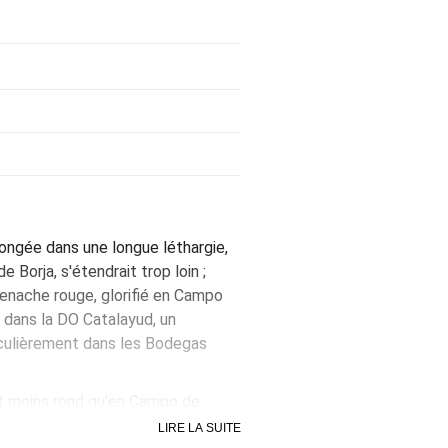
longée dans une longue léthargie,
 Borja, s'étendrait trop loin ;
grenache rouge, glorifié en Campo
t dans la DO Catalayud, un
ticulièrement dans les Bodegas
 et moins rond qu'en Campo de
éanmoins le bon emploi du bois
LIRE LA SUITE