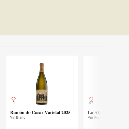
9
97
Ramón do Casar Varietal 2025
La Atalaya del Cami
Vin Blanc
Vin Rouge