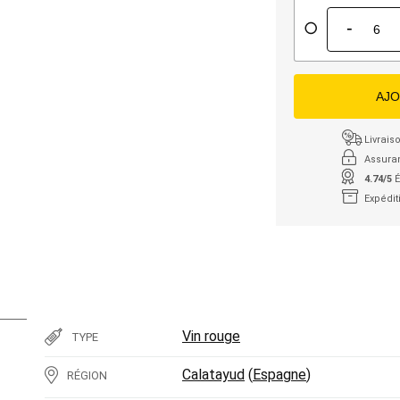
-
AJO
Livraiso
Assura
4.74/5
É
Expédit
Vin rouge
TYPE
Calatayud
(
Espagne
)
RÉGION