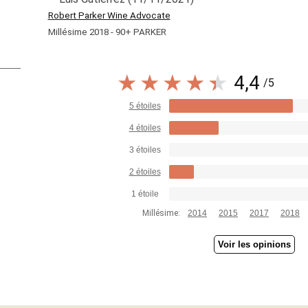
Robert Parker Wine Advocate
Millésime 2018 - 90+ PARKER
4,4
/5
5 étoiles
4 étoiles
3 étoiles
2 étoiles
1 étoile
Millésime:
2014
2015
2017
2018
Voir les opinions