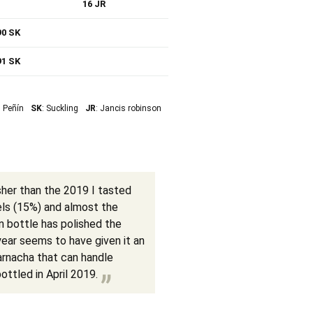
16 JR
90 SK
91 SK
: Peñín
SK
: Suckling
JR
: Jancis robinson
her than the 2019 I tasted
vels (15%) and almost the
n bottle has polished the
year seems to have given it an
Garnacha that can handle
ttled in April 2019.