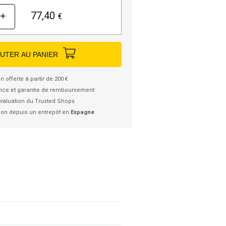
77,40
+
€
UTER AU PANIER
n offerte à partir de 200 €
nce et garantie de remboursement
valuation du Trusted Shops
ion depuis un entrepôt en
Espagne