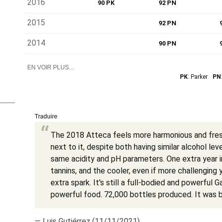
2016
90 PK
92 PN
2015
92 PN
2014
90 PN
EN VOIR PLUS...
PK
: Parker
PN
Traduire
The 2018 Atteca feels more harmonious and fres
next to it, despite both having similar alcohol le
same acidity and pH parameters. One extra year i
tannins, and the cooler, even if more challenging 
extra spark. It's still a full-bodied and powerful 
powerful food. 72,000 bottles produced. It was bo
— Luis Gutiérrez (11/11/2021)