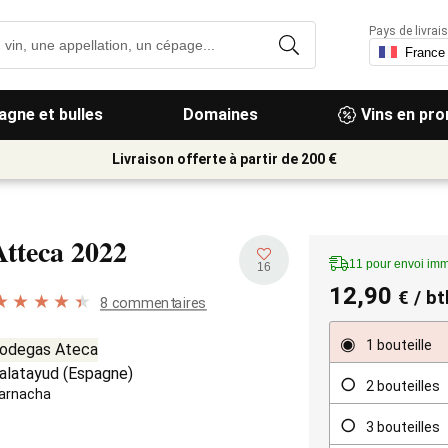
Pays de livrais
gne et bulles
Domaines
Vins en pr
Livraison offerte à partir de 200 €
Atteca
2022
11 pour envoi imm
16
12,90
€
/ bt
8 commentaires
1 bouteille
odegas Ateca
alatayud
(
Espagne
)
2 bouteilles
arnacha
3 bouteilles