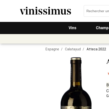
Vins
Champa
Espagne
/
Calatayud
/
Atteca 2022
B
C
G