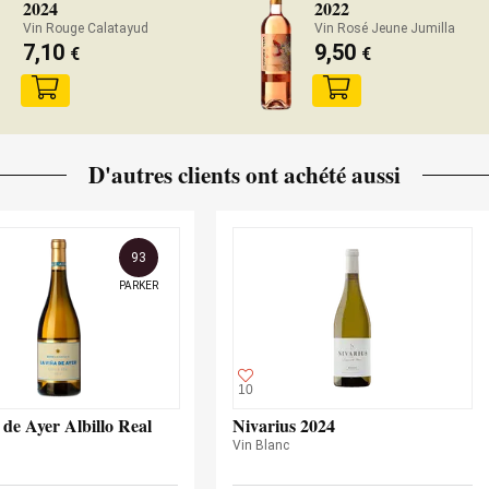
2024
2022
Vin Rouge Calatayud
Vin Rosé Jeune Jumilla
7,10
9,50
€
€
D'autres clients ont achété aussi
93
PARKER
10
de Ayer Albillo Real
Nivarius 2024
Vin Blanc