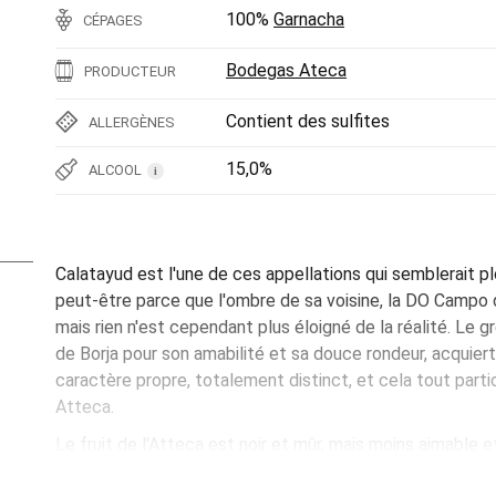
100%
Garnacha
CÉPAGES
Bodegas Ateca
PRODUCTEUR
Contient des sulfites
ALLERGÈNES
15,0%
ALCOOL
i
Calatayud est l'une de ces appellations qui semblerait p
peut-être parce que l'ombre de sa voisine, la DO Campo de
mais rien n'est cependant plus éloigné de la réalité. Le 
de Borja pour son amabilité et sa douce rondeur, acquier
caractère propre, totalement distinct, et cela tout par
Atteca.
Le fruit de l'Atteca est noir et mûr, mais moins aimable
Borja. Son caractère est un peu plus rude à Calatayud. N