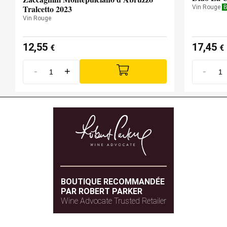
Tralcetto 2023
Vin Rouge
B
Vin Rouge
12,55
17,45
€
€
-
+
-
BOUTIQUE RECOMMANDÉE
PAR ROBERT PARKER
Wine Advocate Trusted Retailer