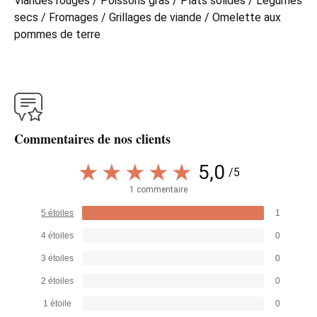
Viandes rouges / Poissons gras / Plats solides / Légumes
secs / Fromages / Grillages de viande / Omelette aux
pommes de terre
Commentaires de nos clients
5,0
/5
1 commentaire
5 étoiles
1
4 étoiles
0
3 étoiles
0
2 étoiles
0
1 étoile
0