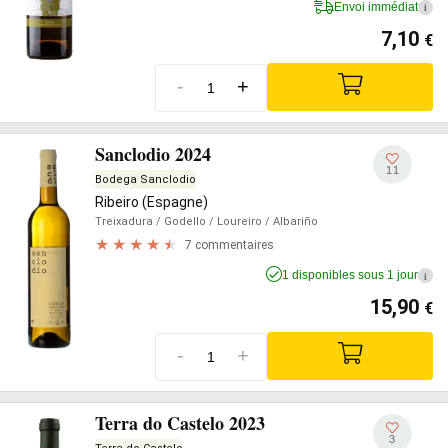
Envoi immédiat
i
7,10
€
-
+
Sanclodio 2024
11
Bodega Sanclodio
Ribeiro (Espagne)
Treixadura
/ Godello
/ Loureiro
/ Albariño
7 commentaires
1 disponibles sous 1 jour
i
15,90
€
-
+
Terra do Castelo 2023
3