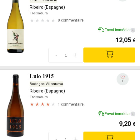
Terra do Castelo
Ribeiro (Espagne)
Treixadura
0 commentaire
Envoi immédiat
i
12,05
€
-
+
Lulo 1915
1
Bodegas Villanueva
Ribeiro (Espagne)
Treixadura
1 commentaire
Envoi immédiat
i
9,20
€
-
+