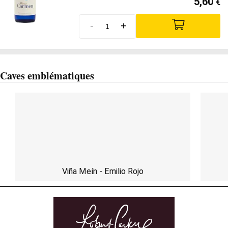
5,60
€
-
+
Caves emblématiques
Viña Meín - Emilio Rojo