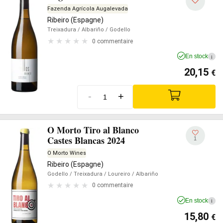
Fazenda Agrícola Augalevada
Ribeiro (Espagne)
Treixadura
/ Albariño
/ Godello
0 commentaire
En stock
i
20,15
€
-
+
O Morto Tiro al Blanco
Castes Blancas 2024
1
O Morto Wines
Ribeiro (Espagne)
Godello
/ Treixadura
/ Loureiro
/ Albariño
0 commentaire
En stock
i
15,80
€