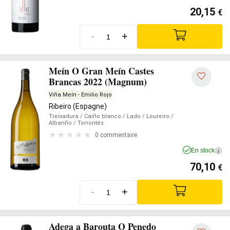
20,15
€
-
+
Meín O Gran Meín Castes
Brancas 2022 (Magnum)
Viña Meín - Emilio Rojo
Ribeiro (Espagne)
Treixadura
/ Caiño blanco
/ Lado
/ Loureiro
/
Albariño
/ Torrontés
0 commentaire
En stock
i
70,10
€
-
+
Adega a Barouta O Penedo