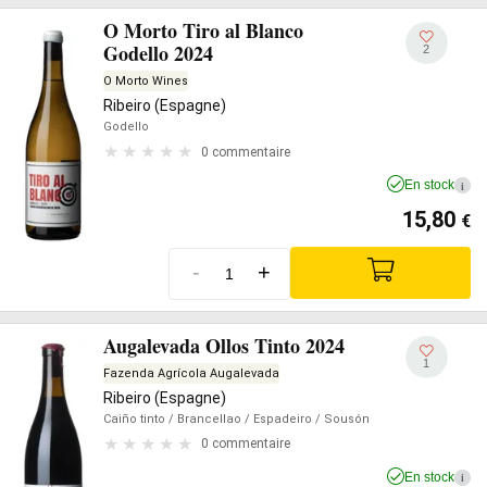
O Morto Tiro al Blanco
Godello 2024
2
O Morto Wines
Ribeiro (Espagne)
Godello
0 commentaire
En stock
i
15,80
€
-
+
Augalevada Ollos Tinto 2024
1
Fazenda Agrícola Augalevada
Ribeiro (Espagne)
Caiño tinto
/ Brancellao
/ Espadeiro
/ Sousón
0 commentaire
En stock
i