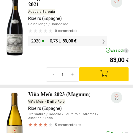
2021
Adega a Barouta
Ribeiro (Espagne)
Caiño longo
/ Brancellao
0 commentaire
2020
0,75 L
83,00
€
En stock
i
83,00
€
-
+
Viña Meín 2023 (Magnum)
12
Viña Meín - Emilio Rojo
Ribeiro (Espagne)
Treixadura
/ Godello
/ Loureiro
/ Torrontés
/
Albariño
/ Lado
5 commentaires