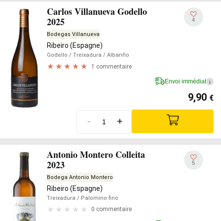
Carlos Villanueva Godello
2025
4
Bodegas Villanueva
Ribeiro (Espagne)
Godello
/ Treixadura
/ Albariño
1 commentaire
Envoi immédiat
i
9,90
€
-
+
Antonio Montero Colleita
2023
5
Bodega Antonio Montero
Ribeiro (Espagne)
Treixadura
/ Palomino fino
0 commentaire