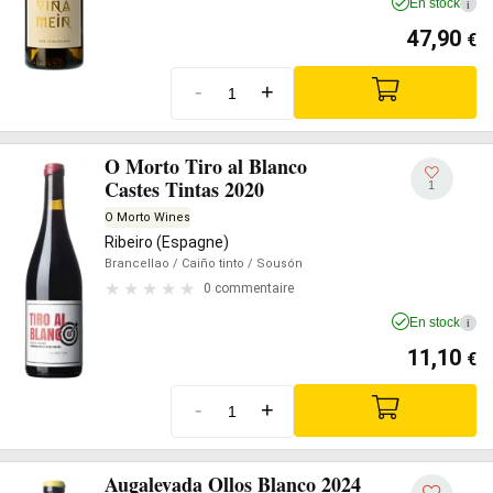
En stock
i
47,90
€
-
+
O Morto Tiro al Blanco
Castes Tintas 2020
1
O Morto Wines
Ribeiro (Espagne)
Brancellao
/ Caiño tinto
/ Sousón
0 commentaire
En stock
i
11,10
€
-
+
Augalevada Ollos Blanco 2024