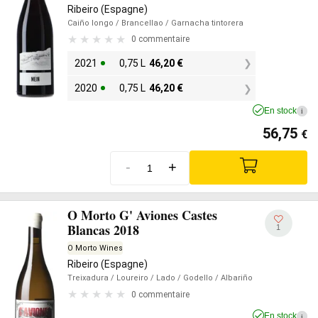
Ribeiro (Espagne)
Caiño longo
/ Brancellao
/ Garnacha tintorera
0 commentaire
2021
0,75 L
46,20
€
2020
0,75 L
46,20
€
En stock
i
56,75
€
-
+
O Morto G' Aviones Castes
Blancas 2018
1
O Morto Wines
Ribeiro (Espagne)
Treixadura
/ Loureiro
/ Lado
/ Godello
/ Albariño
0 commentaire
En stock
i