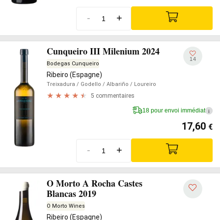
-
+
Cunqueiro III Milenium 2024
14
Bodegas Cunqueiro
Ribeiro (Espagne)
Treixadura
/ Godello
/ Albariño
/ Loureiro
5 commentaires
18 pour envoi immédiat
i
17,60
€
-
+
O Morto A Rocha Castes
Blancas 2019
O Morto Wines
Ribeiro (Espagne)