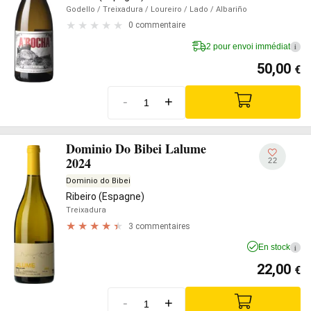
Godello
/ Treixadura
/ Loureiro
/ Lado
/ Albariño
0 commentaire
2 pour envoi immédiat
i
50,00
€
-
+
Dominio Do Bibei Lalume
2024
22
Dominio do Bibei
Ribeiro (Espagne)
Treixadura
3 commentaires
En stock
i
22,00
€
-
+