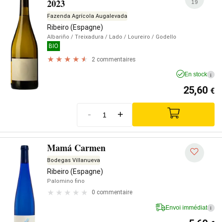
2023
19
Fazenda Agrícola Augalevada
Ribeiro (Espagne)
Albariño
/ Treixadura
/ Lado
/ Loureiro
/ Godello
BIO
2 commentaires
En stock
i
25,60
€
-
+
Mamá Carmen
Bodegas Villanueva
Ribeiro (Espagne)
Palomino fino
0 commentaire
Envoi immédiat
i