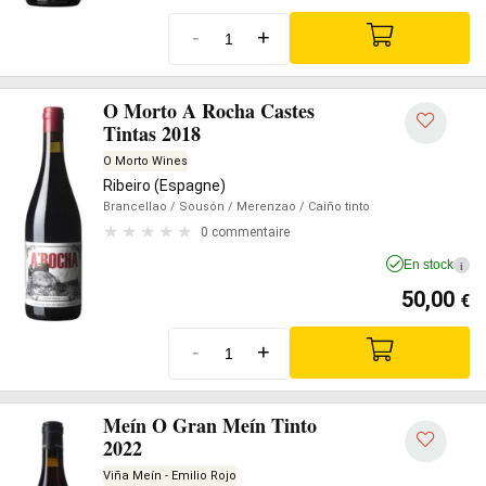
-
+
O Morto A Rocha Castes
Tintas 2018
O Morto Wines
Ribeiro (Espagne)
Brancellao
/ Sousón
/ Merenzao
/ Caiño tinto
0 commentaire
En stock
i
50,00
€
-
+
Meín O Gran Meín Tinto
2022
Viña Meín - Emilio Rojo