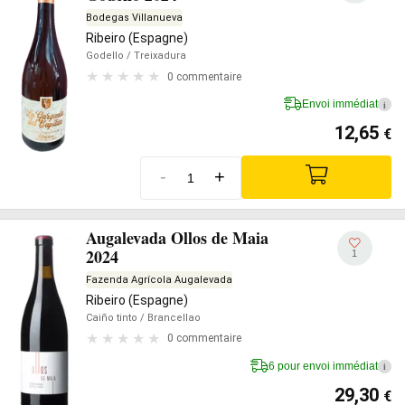
Bodegas Villanueva
Ribeiro (Espagne)
Godello
/ Treixadura
0 commentaire
Envoi immédiat
i
12,65
€
-
+
Augalevada Ollos de Maia
2024
1
Fazenda Agrícola Augalevada
Ribeiro (Espagne)
Caiño tinto
/ Brancellao
0 commentaire
6 pour envoi immédiat
i
29,30
€