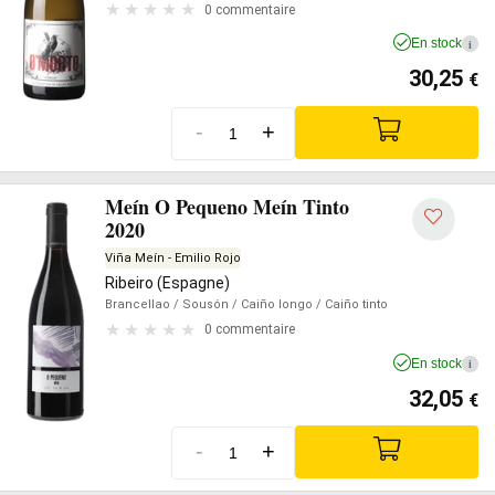
0 commentaire
En stock
i
30,25
€
-
+
Meín O Pequeno Meín Tinto
2020
Viña Meín - Emilio Rojo
Ribeiro (Espagne)
Brancellao
/ Sousón
/ Caiño longo
/ Caiño tinto
0 commentaire
En stock
i
32,05
€
-
+