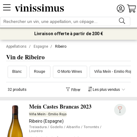
Livraison offerte à partir de 200 €
Appellations
/
Espagne
/
Ribeiro
Vin de Ribeiro
Blanc
Rouge
O Morto Wines
Viña Meín - Emilio Rojo
32 produits
Filtrer
Meín Castes Brancas 2023
1
Viña Meín - Emilio Rojo
Ribeiro (Espagne)
Treixadura
/ Godello
/ Albariño
/ Torrontés
/
Loureiro