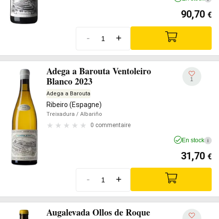
90,70
€
-
+
Adega a Barouta Ventoleiro
Blanco 2023
1
Adega a Barouta
Ribeiro (Espagne)
Treixadura
/ Albariño
0 commentaire
En stock
i
31,70
€
-
+
Augalevada Ollos de Roque