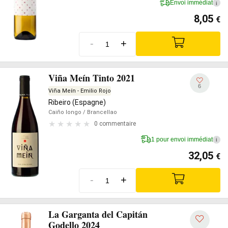
Envoi immédiat
i
8,05
€
-
+
Viña Meín Tinto 2021
6
Viña Meín - Emilio Rojo
Ribeiro (Espagne)
Caiño longo
/ Brancellao
0 commentaire
1 pour envoi immédiat
i
32,05
€
-
+
La Garganta del Capitán
Godello 2024