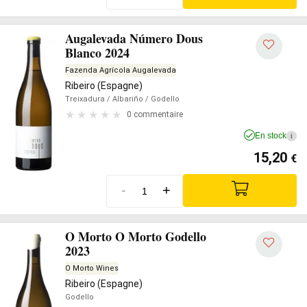
Augalevada Número Dous
Blanco 2024
Fazenda Agrícola Augalevada
Ribeiro (Espagne)
Treixadura
/ Albariño
/ Godello
0 commentaire
En stock
i
15,20
€
-
+
O Morto O Morto Godello
2023
O Morto Wines
Ribeiro (Espagne)
Godello