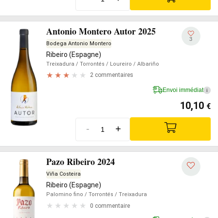
Antonio Montero Autor 2025
3
Bodega Antonio Montero
Ribeiro (Espagne)
Treixadura
/ Torrontés
/ Loureiro
/ Albariño
2 commentaires
Envoi immédiat
i
10,10
€
-
+
Pazo Ribeiro 2024
Viña Costeira
Ribeiro (Espagne)
Palomino fino
/ Torrontés
/ Treixadura
0 commentaire