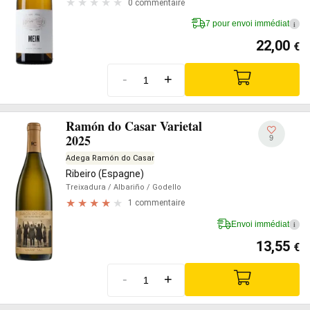
0 commentaire
7 pour envoi immédiat
i
22,00
€
-
+
Ramón do Casar Varietal
2025
9
Adega Ramón do Casar
Ribeiro (Espagne)
Treixadura
/ Albariño
/ Godello
1 commentaire
Envoi immédiat
i
13,55
€
-
+