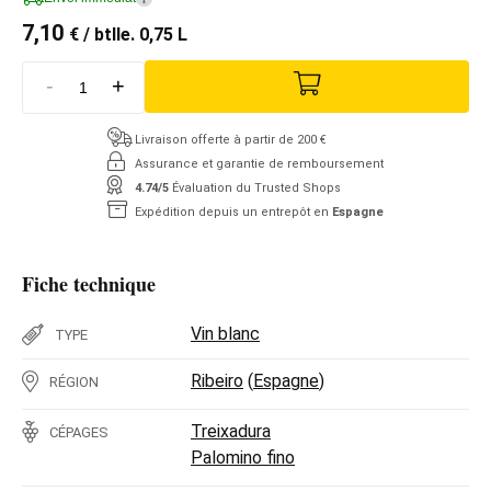
7,10
€
/ btlle. 0,75 L
-
+
Livraison offerte à partir de 200 €
Assurance et garantie de remboursement
4.74/5
Évaluation du Trusted Shops
Expédition depuis un entrepôt en
Espagne
Fiche technique
Vin blanc
TYPE
Ribeiro
(
Espagne
)
RÉGION
Treixadura
CÉPAGES
Palomino fino