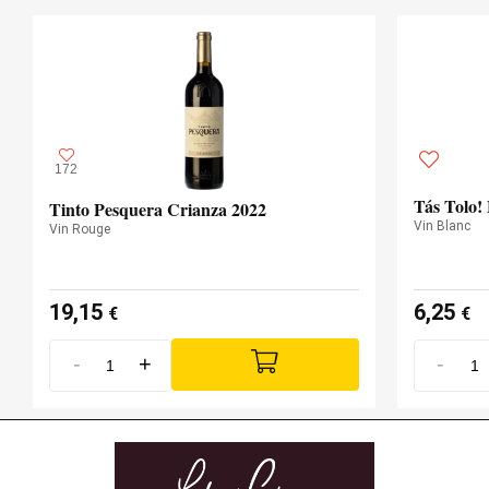
172
Tás Tolo!
Tinto Pesquera Crianza 2022
Vin Blanc
Vin Rouge
19,15
6,25
€
€
-
+
-