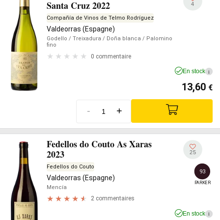
Santa Cruz 2022
4
Compañía de Vinos de Telmo Rodríguez
Valdeorras (Espagne)
Godello
/ Treixadura
/ Doña blanca
/ Palomino
fino
0 commentaire
En stock
i
13,60
€
-
+
Fedellos do Couto As Xaras
2023
25
Fedellos do Couto
93
Valdeorras (Espagne)
PARKER
Mencía
2 commentaires
En stock
i