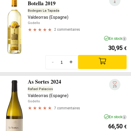
Botella 2019
4
Bodegas La Tapada
Valdeorras (Espagne)
Godello
2 commentaires
En stock
i
30,95
€
-
+
As Sortes 2024
25
Rafael Palacios
Valdeorras (Espagne)
Godello
7 commentaires
En stock
i
66,50
€