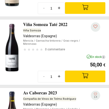
-
+
Viña Somoza Taté 2022
Viña Somoza
Valdeorras (Espagne)
Mencía
/ Garnacha tintorera
/ Grao negro
/
Merenzao
0 commentaire
En stock
i
50,00
€
-
+
As Caborcas 2023
14
Compañía de Vinos de Telmo Rodríguez
Valdeorras (Espagne)