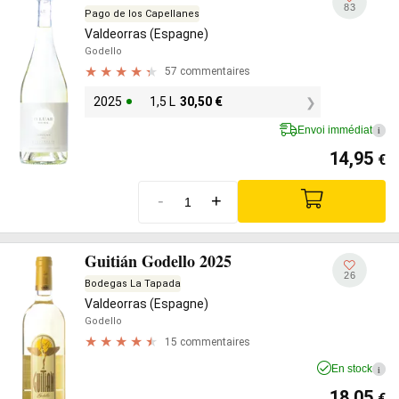
83
Pago de los Capellanes
Valdeorras (Espagne)
Godello
57 commentaires
2025
1,5 L
30,50
€
Envoi immédiat
i
14,95
€
-
+
Guitián Godello 2025
26
Bodegas La Tapada
Valdeorras (Espagne)
Godello
15 commentaires
En stock
i
18,05
€