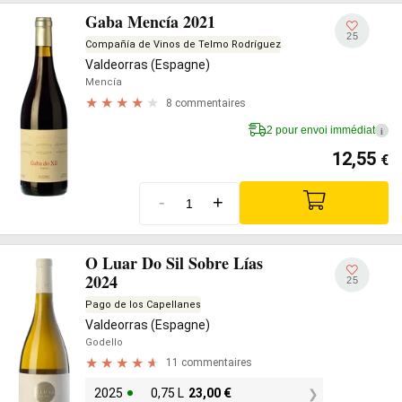
Gaba Mencía 2021
25
Compañía de Vinos de Telmo Rodríguez
Valdeorras (Espagne)
Mencía
8 commentaires
2 pour envoi immédiat
i
12,55
€
-
+
O Luar Do Sil Sobre Lías
2024
25
Pago de los Capellanes
Valdeorras (Espagne)
Godello
11 commentaires
2025
0,75 L
23,00
€