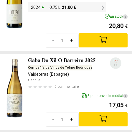
2024
0,75 L
21,00
€
En stock
i
20,80
€
-
+
Gaba Do Xil O Barreiro 2025
11
Compañía de Vinos de Telmo Rodríguez
Valdeorras (Espagne)
Godello
0 commentaire
3 pour envoi immédiat
i
17,05
€
-
+