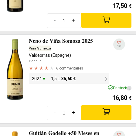
17,50
€
-
+
Neno de Viña Somoza 2025
10
Viña Somoza
Valdeorras (Espagne)
Godello
6 commentaires
2024
1,5 L
35,60
€
En stock
i
16,80
€
-
+
Guitián Godello +50 Meses en