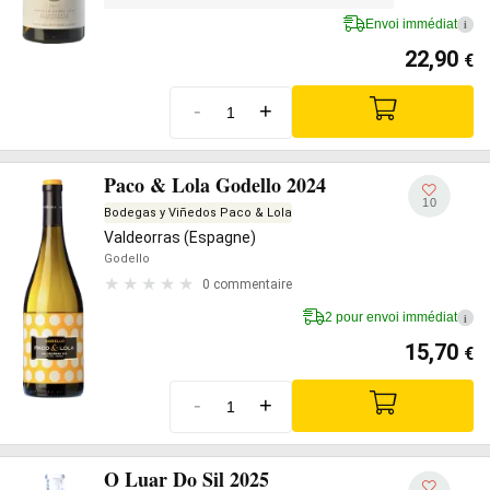
Envoi immédiat
i
22,90
€
-
+
Paco & Lola Godello 2024
10
Bodegas y Viñedos Paco & Lola
Valdeorras (Espagne)
Godello
0 commentaire
2 pour envoi immédiat
i
15,70
€
-
+
O Luar Do Sil 2025