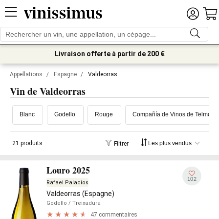
Livraison offerte à partir de 200 €
Appellations
/
Espagne
/
Valdeorras
Vin de Valdeorras
Blanc
Godello
Rouge
Compañía de Vinos de Telmo R
21 produits
Filtrer
Louro 2025
102
Rafael Palacios
Valdeorras (Espagne)
Godello
/ Treixadura
47 commentaires