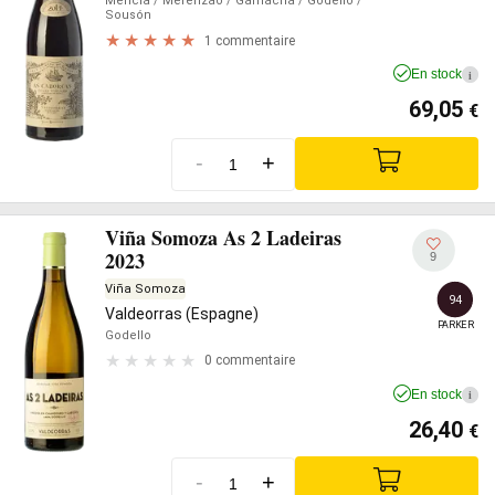
Mencía
/ Merenzao
/ Garnacha
/ Godello
/
Sousón
1 commentaire
En stock
i
69,05
€
-
+
Viña Somoza As 2 Ladeiras
2023
9
Viña Somoza
94
Valdeorras (Espagne)
PARKER
Godello
0 commentaire
En stock
i
26,40
€
-
+