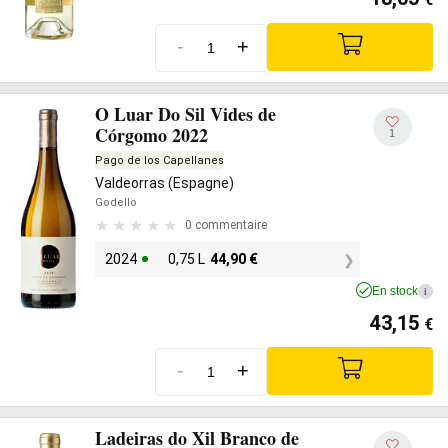
-
+
O Luar Do Sil Vides de
Córgomo 2022
1
Pago de los Capellanes
Valdeorras (Espagne)
Godello
0 commentaire
2024
0,75 L
44,90
€
En stock
i
43,15
€
-
+
Ladeiras do Xil Branco de