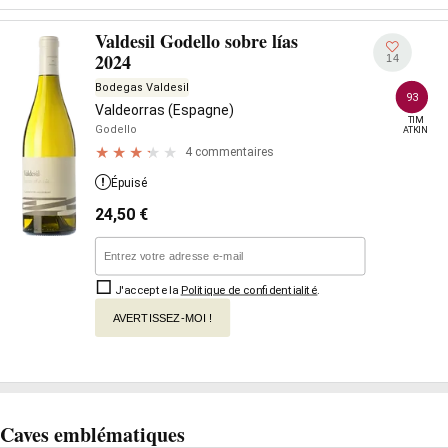
Valdesil Godello sobre lías
2024
14
Bodegas Valdesil
93
Valdeorras (Espagne)
TIM

Godello
ATKIN
4 commentaires
Épuisé
24,50
€
J'accepte la
Politique de confidentialité
.
AVERTISSEZ-MOI !
Caves emblématiques