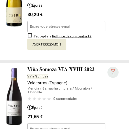
Épuisé
30,20
€
J'accepte la
Politique de confidentialité
.
AVERTISSEZ-MOI !
Viña Somoza VIA XVIII 2022
1
Viña Somoza
Valdeorras (Espagne)
Mencía
/ Garnacha tintorera
/ Mouratón
/
Albanello
0 commentaire
Épuisé
21,65
€