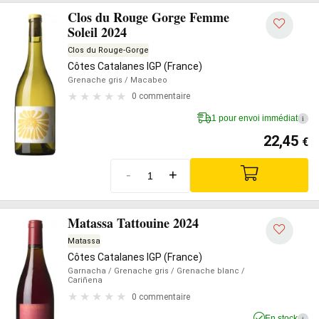
Clos du Rouge Gorge Femme
Soleil 2024
Clos du Rouge-Gorge
Côtes Catalanes IGP (France)
Grenache gris
/ Macabeo
0 commentaire
1 pour envoi immédiat
i
22,45
€
-
+
Matassa Tattouine 2024
Matassa
Côtes Catalanes IGP (France)
Garnacha
/ Grenache gris
/ Grenache blanc
/
Cariñena
0 commentaire
En stock
i