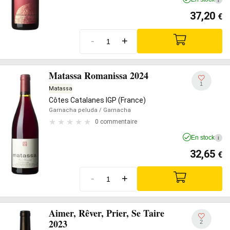
37,20
€
-
+
Matassa Romanissa 2024
1
Matassa
Côtes Catalanes IGP (France)
Garnacha peluda
/ Garnacha
0 commentaire
En stock
i
32,65
€
-
+
Aimer, Rêver, Prier, Se Taire
2023
2