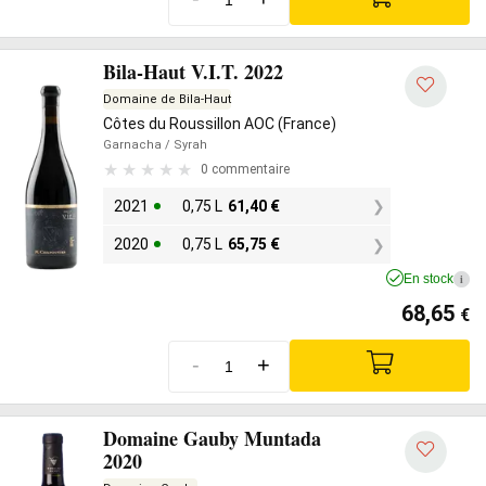
Bila-Haut V.I.T. 2022
Domaine de Bila-Haut
Côtes du Roussillon AOC (France)
Garnacha
/ Syrah
0 commentaire
2021
0,75 L
61,40
€
2020
0,75 L
65,75
€
En stock
i
68,65
€
-
+
Domaine Gauby Muntada
2020