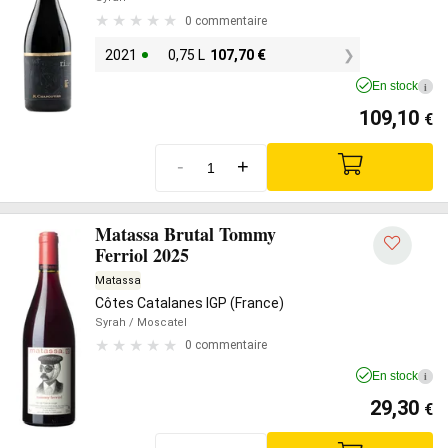
0 commentaire
2021
0,75 L
107,70
€
En stock
i
109,10
€
-
+
Matassa Brutal Tommy
Ferriol 2025
Matassa
Côtes Catalanes IGP (France)
Syrah
/ Moscatel
0 commentaire
En stock
i
29,30
€