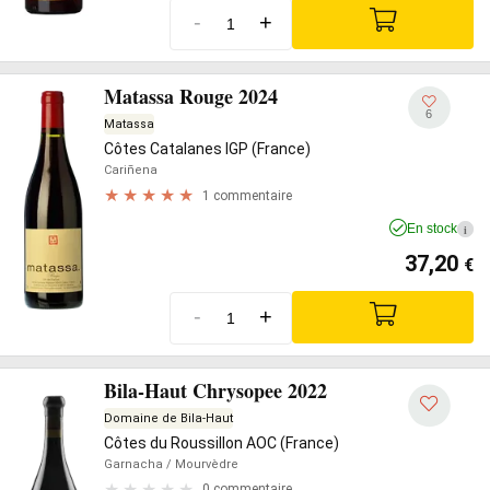
-
+
Matassa Rouge 2024
6
Matassa
Côtes Catalanes IGP (France)
Cariñena
1 commentaire
En stock
i
37,20
€
-
+
Bila-Haut Chrysopee 2022
Domaine de Bila-Haut
Côtes du Roussillon AOC (France)
Garnacha
/ Mourvèdre
0 commentaire