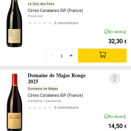
Le Clos des Fées
Côtes Catalanes IGP (France)
Pinot noir
0 commentaire
En stock
i
32,30
€
-
+
Domaine de Majas Rouge
2025
5
Domaine de Majas
Côtes Catalanes IGP (France)
Cariñena
/ Garnacha
0 commentaire
En stock
i
14,50
€