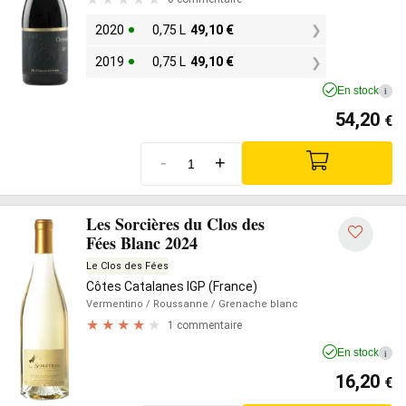
2020
0,75 L
49,10
€
2019
0,75 L
49,10
€
En stock
i
54,20
€
-
+
Les Sorcières du Clos des
Fées Blanc 2024
Le Clos des Fées
Côtes Catalanes IGP (France)
Vermentino
/ Roussanne
/ Grenache blanc
1 commentaire
En stock
i
16,20
€