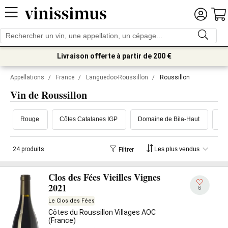
Livraison offerte à partir de 200 €
Appellations
/
France
/
Languedoc-Roussillon
/
Roussillon
Vin de Roussillon
Rouge
Côtes Catalanes IGP
Domaine de Bila-Haut
Le
24 produits
Filtrer
Clos des Fées Vieilles Vignes
2021
6
Le Clos des Fées
Côtes du Roussillon Villages AOC
(France)