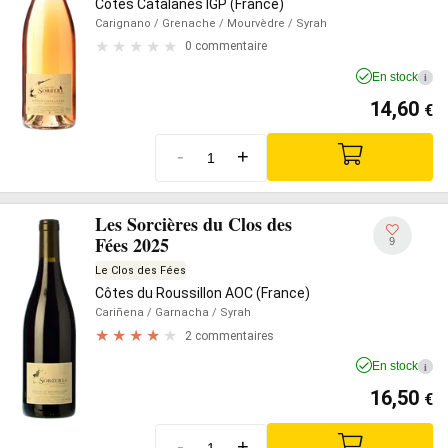
Côtes Catalanes IGP (France)
Carignano
/ Grenache
/ Mourvèdre
/ Syrah
0 commentaire
En stock
i
14,60
€
-
+
Les Sorcières du Clos des
Fées 2025
9
Le Clos des Fées
Côtes du Roussillon AOC (France)
Cariñena
/ Garnacha
/ Syrah
2 commentaires
En stock
i
16,50
€
-
+