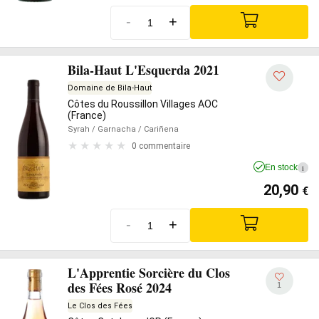
-
+
Bila-Haut L'Esquerda 2021
Domaine de Bila-Haut
Côtes du Roussillon Villages AOC
(France)
Syrah
/ Garnacha
/ Cariñena
0 commentaire
En stock
i
20,90
€
-
+
L'Apprentie Sorcière du Clos
des Fées Rosé 2024
1
Le Clos des Fées