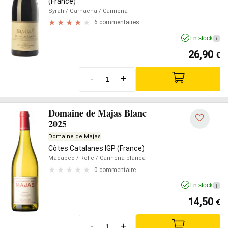
(France)
Syrah
/ Garnacha
/ Cariñena
6 commentaires
En stock
i
26,90
€
-
+
Domaine de Majas Blanc
2025
Domaine de Majas
Côtes Catalanes IGP (France)
Macabeo
/ Rolle
/ Cariñena blanca
0 commentaire
En stock
i
14,50
€
-
+