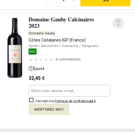
Domaine Gauby Calcinaires
2023
4
Domaine Gauby
Côtes Catalanes IGP (France)
Syrah
/ Mourvèdre
/ Grenache
/ Carignano
BIO
0 commentaire
Épuisé
32,45
€
J'accepte la
Politique de confidentialité
.
AVERTISSEZ-MOI !