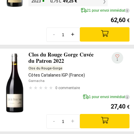
2023
0,75 L
49,25
€
21 pour envoi immédiat
i
62,60
€
-
+
Clos du Rouge Gorge Cuvée
du Patron 2022
1
Clos du Rouge-Gorge
Côtes Catalanes IGP (France)
Garnacha
0 commentaire
1 pour envoi immédiat
i
27,40
€
-
+