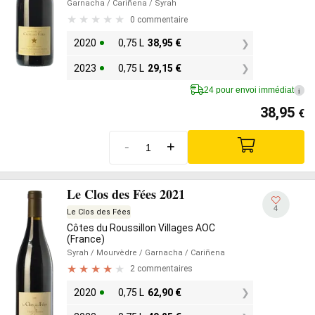
Garnacha
/ Cariñena
/ Syrah
0 commentaire
2020
0,75 L
38,95
€
2023
0,75 L
29,15
€
24 pour envoi immédiat
i
38,95
€
-
+
Le Clos des Fées 2021
4
Le Clos des Fées
Côtes du Roussillon Villages AOC
(France)
Syrah
/ Mourvèdre
/ Garnacha
/ Cariñena
2 commentaires
2020
0,75 L
62,90
€