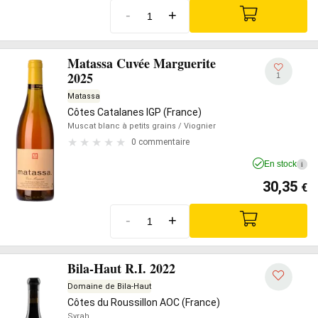
-
+
Matassa Cuvée Marguerite
2025
1
Matassa
Côtes Catalanes IGP (France)
Muscat blanc à petits grains
/ Viognier
0 commentaire
En stock
i
30,35
€
-
+
Bila-Haut R.I. 2022
Domaine de Bila-Haut
Côtes du Roussillon AOC (France)
Syrah