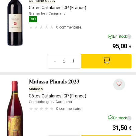
Domaine Gauby
Côtes Catalanes IGP (France)
Grenache
/ Carignano
BIO
0 commentaire
En stock
i
95,00
€
-
+
Matassa Planals 2023
Matassa
Côtes Catalanes IGP (France)
Grenache gris
/ Garnacha
0 commentaire
En stock
i
31,50
€