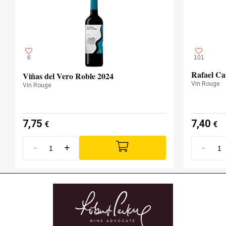
400,00 mètres
ALTITUDE
6
101
Rafael Ca
Viñas del Vero Roble 2024
Vin Rouge
Vin Rouge
7,75
7,40
€
€
-
+
-