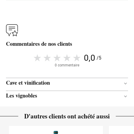
Commentaires de nos clients
0,0
/5
0 commentaire
Cave et vinification
Les vignobles
4 mois
DURÉE DE L'ÉLEVAGE
Chêne
TYPE DE BOIS
Calcaire / Graveleux / Craie
SOL
D'autres clients ont achété aussi
Méditerranéen à influence
CLIMAT
continentale