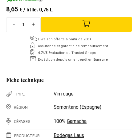
8,65
€
/ btlle. 0,75 L
-
+
Livraison offerte à partir de 200 €
Assurance et garantie de remboursement
4.74/5
Évaluation du Trusted Shops
Expédition depuis un entrepôt en
Espagne
Fiche technique
Vin rouge
TYPE
Somontano
(
Espagne
)
RÉGION
100%
Garnacha
CÉPAGES
Bodegas Laus
PRODUCTEUR