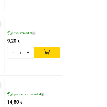
Envoi immédiat
i
9,20
€
-
+
8 pour envoi immédiat
i
14,80
€