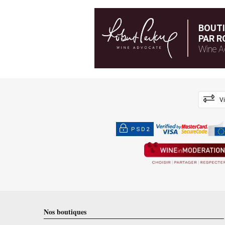
BOUT
PAR R
Wine A
V
PSD2
Nos boutiques