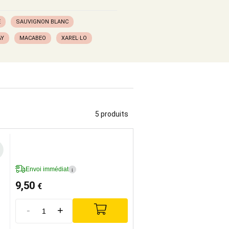
E
SAUVIGNON BLANC
AY
MACABEO
XAREL·LO
5 produits
Envoi immédiat
i
9,50
€
-
+