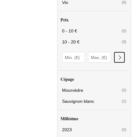
Vin
(5)
Prix
0 - 10 €
(2)
10 - 20 €
(3)
Cépage
Mourvèdre
(2)
Sauvignon blanc
(1)
Millésime
2023
(2)