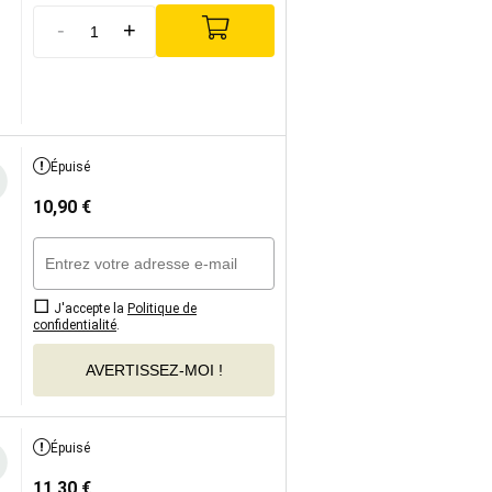
-
+
Épuisé
10,90
€
J'accepte la
Politique de
confidentialité
.
AVERTISSEZ-MOI !
Épuisé
11,30
€