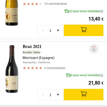
10 commentaires
23 pour envoi immédiat
i
13,40
€
-
+
Braó 2021
13
Acústic Celler
Montsant (Espagne)
Garnacha
/ Cariñena
3 commentaires
5 pour envoi immédiat
i
21,80
€
-
+