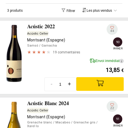
3 produits
Filtrer
Acústic 2022
44
Acústic Celler
Montsant (Espagne)
90
Samsó
/ Garnacha
PARKER
19 commentaires
Envoi immédiat
i
13,85
€
-
+
Acústic Blanc 2024
22
Acústic Celler
Montsant (Espagne)
91
Grenache blanc
/ Macabeo
/ Grenache gris
/
PARKER
Xarel·lo