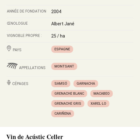
ANNÉE DE FONDATION
2004
ŒNOLOGUE
Albert Jané
VIGNOBLE PROPRE :
25 / ha
ESPAGNE
PAYS
MONTSANT
APPELLATIONS
CÉPAGES
SAMSÓ
GARNACHA
GRENACHE BLANC
MACABEO
GRENACHE GRIS
XAREL·LO
CARIÑENA
Vin de Acústic Celler