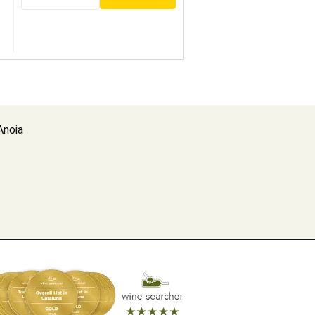
Anoia