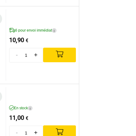
6 pour envoi immédiat
i
10,90
€
-
+
En stock
i
11,00
€
-
+