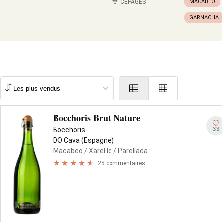
CÉPAGES
MACABEO
GARNACHA
Bocchoris Brut Nature
33
Bocchoris
DO Cava (Espagne)
Macabeo
/ Xarel·lo
/ Parellada
25 commentaires