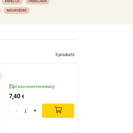
XAREL·LO
PARELLADA
MOURVÈDRE
3 produits
4 pour envoi immédiat
i
7,40
€
-
+