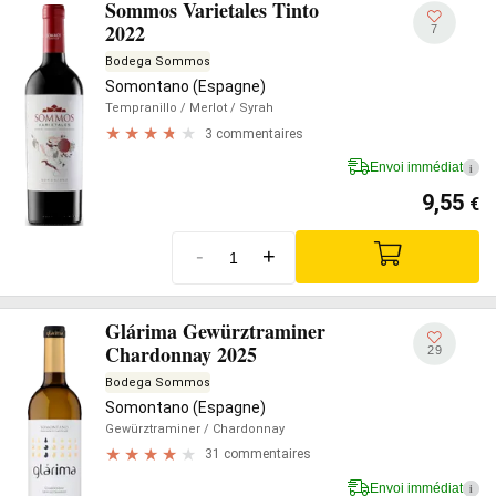
Sommos Varietales Tinto
2022
7
Bodega Sommos
Somontano (Espagne)
Tempranillo
/ Merlot
/ Syrah
3 commentaires
Envoi immédiat
i
9,55
€
-
+
Glárima Gewürztraminer
Chardonnay 2025
29
Bodega Sommos
Somontano (Espagne)
Gewürztraminer
/ Chardonnay
31 commentaires
Envoi immédiat
i