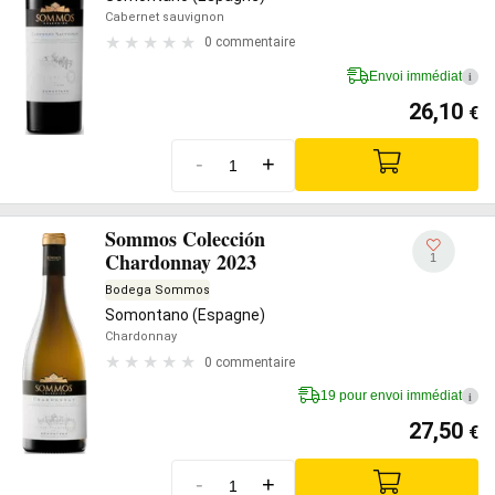
Cabernet sauvignon
0 commentaire
Envoi immédiat
i
26,10
€
-
+
Sommos Colección
Chardonnay 2023
1
Bodega Sommos
Somontano (Espagne)
Chardonnay
0 commentaire
19 pour envoi immédiat
i
27,50
€
-
+