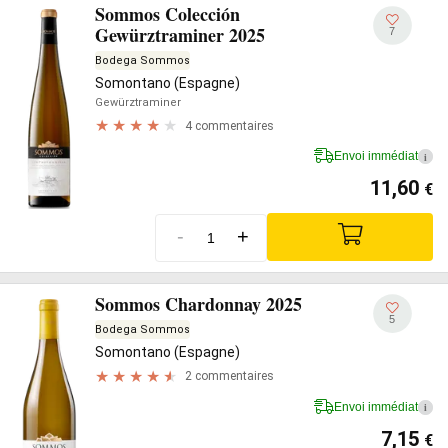
Sommos Colección
Gewürztraminer 2025
7
Bodega Sommos
Somontano (Espagne)
Gewürztraminer
4 commentaires
Envoi immédiat
i
11,60
€
-
+
Sommos Chardonnay 2025
5
Bodega Sommos
Somontano (Espagne)
2 commentaires
Envoi immédiat
i
7,15
€