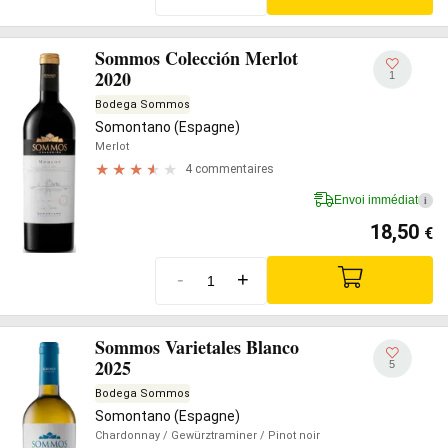
Sommos Colección Merlot
2020
1
Bodega Sommos
Somontano (Espagne)
Merlot
4 commentaires
Envoi immédiat
i
18,50
€
-
+
Sommos Varietales Blanco
2025
5
Bodega Sommos
Somontano (Espagne)
Chardonnay
/ Gewürztraminer
/ Pinot noir