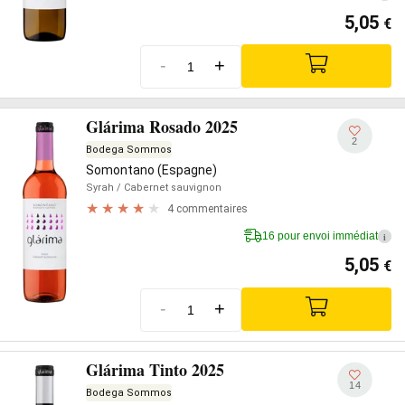
5,05
€
-
+
Glárima Rosado 2025
2
Bodega Sommos
Somontano (Espagne)
Syrah
/ Cabernet sauvignon
4 commentaires
16 pour envoi immédiat
i
5,05
€
-
+
Glárima Tinto 2025
14
Bodega Sommos