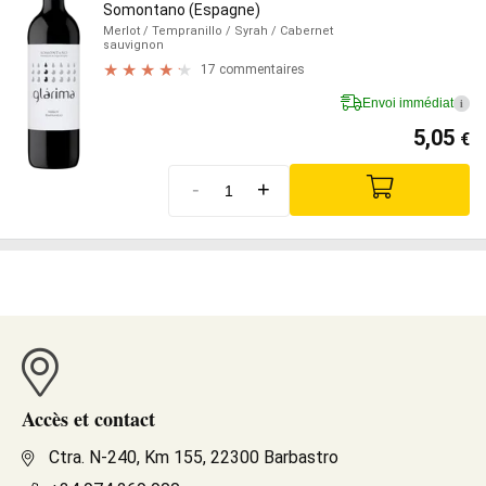
Somontano (Espagne)
Merlot
/ Tempranillo
/ Syrah
/ Cabernet
sauvignon
17 commentaires
Envoi immédiat
i
5,05
€
-
+
Accès et contact
Ctra. N-240, Km 155, 22300 Barbastro