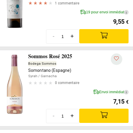
1 commentaire
19 pour envoi immédiat
i
9,55
€
-
+
Sommos Rosé 2025
Bodega Sommos
Somontano (Espagne)
Syrah
/ Garnacha
0 commentaire
Envoi immédiat
i
7,15
€
-
+