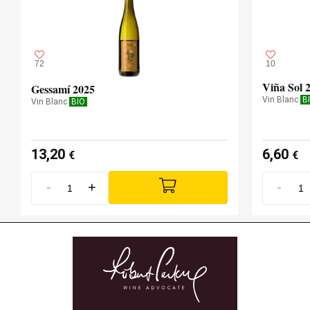
72
10
Viña Sol 
Gessamí 2025
Vin Blanc
B
Vin Blanc
BIO
13,20
6,60
€
€
-
+
-