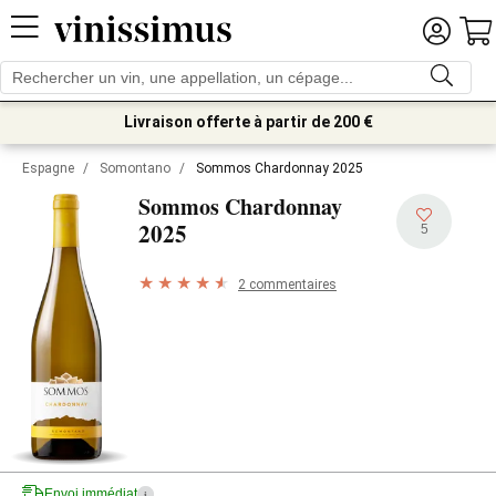
Livraison offerte à partir de 200 €
Espagne
/
Somontano
/
Sommos Chardonnay 2025
Sommos Chardonnay
2025
5
2 commentaires
Envoi immédiat
i