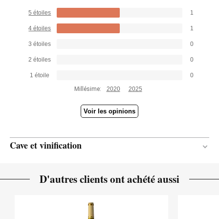
5 étoiles
1
4 étoiles
1
3 étoiles
0
2 étoiles
0
1 étoile
0
Millésime:
2020
2025
Voir les opinions
Cave et vinification
3 mois
DURÉE DE L'ÉLEVAGE
D'autres clients ont achété aussi
Chêne français
TYPE DE BOIS