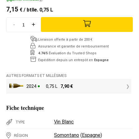
7,15
€
/ btlle. 0,75 L
-
+
Livraison offerte à partir de 200 €
Assurance et garantie de remboursement
4.74/5
Évaluation du Trusted Shops
Expédition depuis un entrepôt en
Espagne
AUTRES FORMATS ET MILLÉSIMES
2024
0,75 L
7,90
€
Fiche technique
Vin Blanc
TYPE
Somontano
(
Espagne
)
RÉGION