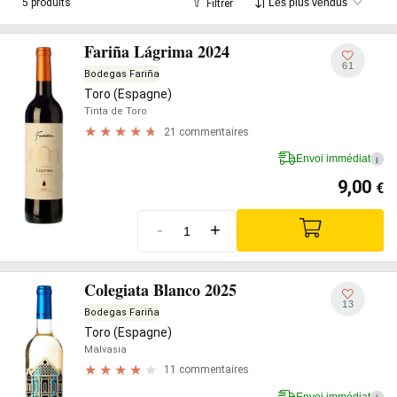
5 produits
Filtrer
Fariña Lágrima 2024
61
Bodegas Fariña
Toro (Espagne)
Tinta de Toro
21 commentaires
Envoi immédiat
i
9,00
€
-
+
Colegiata Blanco 2025
13
Bodegas Fariña
Toro (Espagne)
Malvasia
11 commentaires
Envoi immédiat