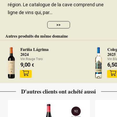
région. Le catalogue de la cave comprend une
ligne de vins qui, par...
>>
Autres produits du même domaine
Fariña Lágrima
Coleg
2024
2025
Vin Rouge Toro
Vin Bl
9,00
6,5
€
D'autres clients ont achété aussi
92