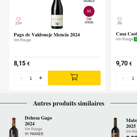
PARKER
90
TIM

ATKIN
234
99
Casa Cast
Pago de Valdoneje Mencía 2024
Vin Rouge
B
Vin Rouge
8,15
9,70
€
€
-
+
-
Autres produits similaires
Dehesa Gago
Mats
2024
2025
Vin Rouge
Vin R
91 PARKER