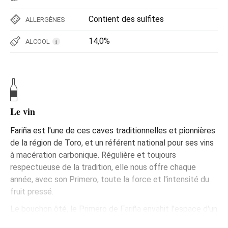
Contient des sulfites
ALLERGÈNES
14,0%
ALCOOL
i
Le vin
Fariña est l'une de ces caves traditionnelles et pionnières
de la région de Toro, et un référent national pour ses vins
à macération carbonique. Régulière et toujours
respectueuse de la tradition, elle nous offre chaque
année, avec son Primero, toute la force et l'intensité du
fruit pressé.
Le bouchon ôté, le Primero de Fariña envahit l'espace d'un
arôme très particulier, à yaourt acide à la fraise et aux