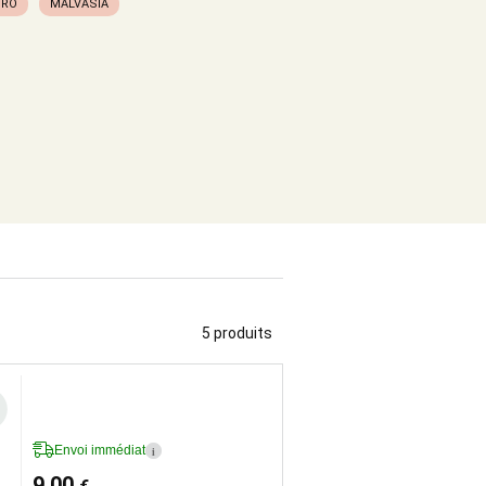
ORO
MALVASIA
5 produits
Envoi immédiat
i
9,00