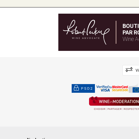
BOUT
PAR R
Wine A
V
PSD2