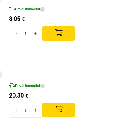
Envoi immédiat
i
8,05
€
-
+
Envoi immédiat
i
20,30
€
-
+