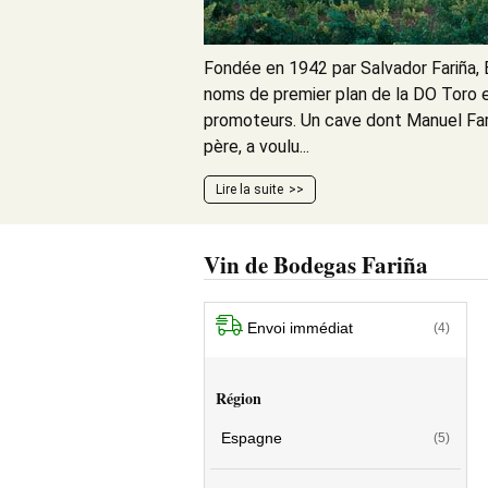
Fondée en 1942 par Salvador Fariña, 
noms de premier plan de la DO Toro et
promoteurs. Un cave dont Manuel Fari
père, a voulu...
Lire la suite
Vin de Bodegas Fariña
Envoi immédiat
(4)
Région
Espagne
(5)