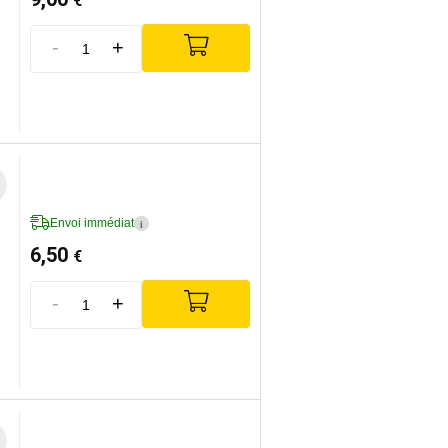
€
-
+
Envoi immédiat
i
6,50
€
-
+