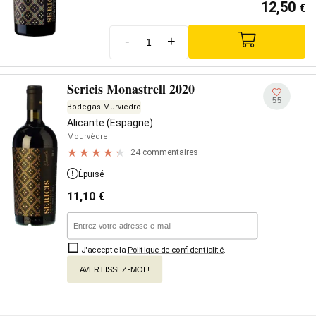
12,50
€
-
+
Sericis Monastrell 2020
55
Bodegas Murviedro
Alicante (Espagne)
Mourvèdre
24 commentaires
Épuisé
11,10
€
J'accepte la
Politique de confidentialité
.
AVERTISSEZ-MOI !