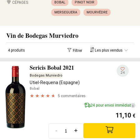
CÉPAGES
BOBAL
PINOT NOIR
MERSEGUERA
MOURVÈDRE
Vin de Bodegas Murviedro
4 produits
Filtrer
Sericis Bobal 2021
24
Bodegas Murviedro
Utiel-Requena (Espagne)
Bobal
5 commentaires
24 pour envoi immédiat
i
11,10
€
-
+