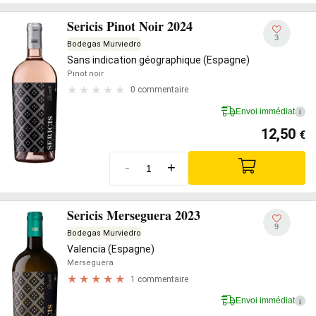
Sericis Pinot Noir 2024
3
Bodegas Murviedro
Sans indication géographique (Espagne)
Pinot noir
0 commentaire
Envoi immédiat
i
12,50
€
-
+
Sericis Merseguera 2023
9
Bodegas Murviedro
Valencia (Espagne)
Merseguera
1 commentaire
Envoi immédiat
i