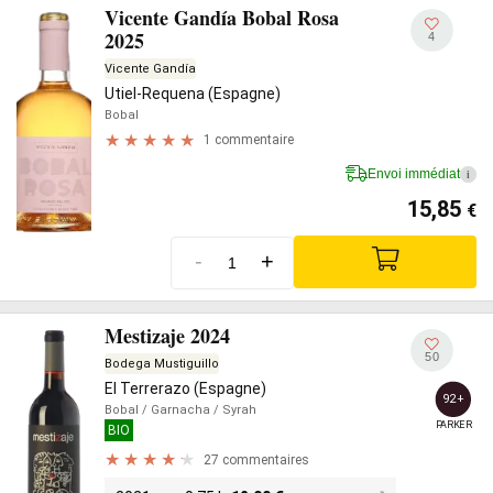
Vicente Gandía Bobal Rosa
2025
4
Vicente Gandía
Utiel-Requena (Espagne)
Bobal
1 commentaire
Envoi immédiat
i
15,85
€
-
+
Mestizaje 2024
50
Bodega Mustiguillo
El Terrerazo (Espagne)
92+
Bobal
/ Garnacha
/ Syrah
PARKER
BIO
27 commentaires