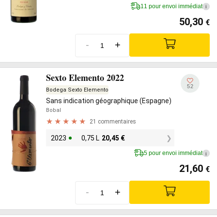
11 pour envoi immédiat
i
50,30
€
-
+
Sexto Elemento 2022
52
Bodega Sexto Elemento
Sans indication géographique (Espagne)
Bobal
21 commentaires
2023
0,75 L
20,45
€
5 pour envoi immédiat
i
21,60
€
-
+