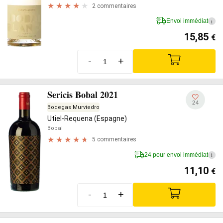
2 commentaires
Envoi immédiat
i
15,85
€
-
+
Sericis Bobal 2021
24
Bodegas Murviedro
Utiel-Requena (Espagne)
Bobal
5 commentaires
24 pour envoi immédiat
i
11,10
€
-
+