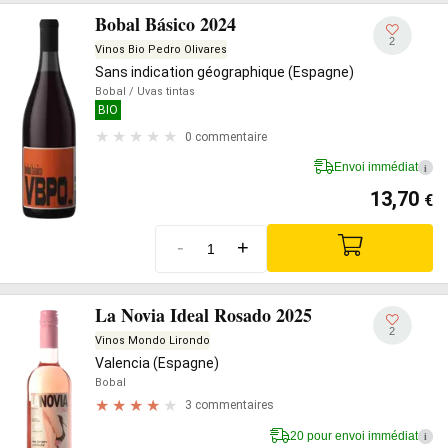
Bobal Básico 2024
2
Vinos Bio Pedro Olivares
Sans indication géographique (Espagne)
Bobal
/ Uvas tintas
BIO
0 commentaire
Envoi immédiat
i
13,70
€
-
+
La Novia Ideal Rosado 2025
2
Vinos Mondo Lirondo
Valencia (Espagne)
Bobal
3 commentaires
20 pour envoi immédiat
i