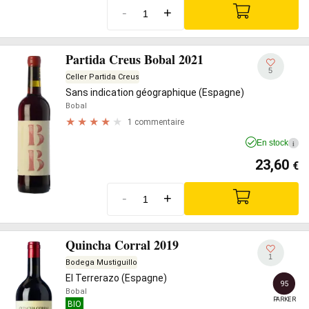
-
+
Partida Creus Bobal 2021
5
Celler Partida Creus
Sans indication géographique (Espagne)
Bobal
1 commentaire
En stock
i
23,60
€
-
+
Quincha Corral 2019
1
Bodega Mustiguillo
El Terrerazo (Espagne)
95
Bobal
PARKER
BIO