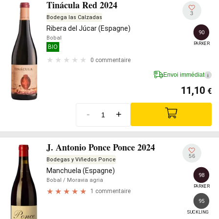
Tinácula Red 2024
3
Bodega las Calzadas
Ribera del Júcar (Espagne)
90
Bobal
PARKER
BIO
0 commentaire
Envoi immédiat
i
11,10
€
-
+
J. Antonio Ponce Ponce 2024
56
Bodegas y Viñedos Ponce
Manchuela (Espagne)
98
Bobal
/ Moravia agria
PARKER
1 commentaire
95
SUCKLING