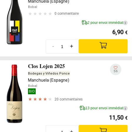
Manchuela (Espagne)
Bobal
0 commentaire
2 pour envoi immédiat
i
6,90
€
-
+
Clos Lojen 2025
56
Bodegas y Viñedos Ponce
Manchuela (Espagne)
Bobal
BIO
20 commentaires
13 pour envoi immédiat
i
11,50
€
-
+