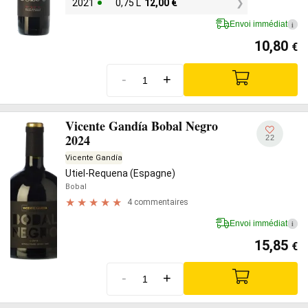
2021
0,75 L
12,00
€
Envoi immédiat
i
10,80
€
-
+
Vicente Gandía Bobal Negro
2024
22
Vicente Gandía
Utiel-Requena (Espagne)
Bobal
4 commentaires
Envoi immédiat
i
15,85
€
-
+