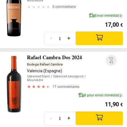
Mourvèdre
0 commentaire
Envoi immédiat
i
17,00
€
-
+
Rafael Cambra Dos 2024
41
Bodega Rafael Cambra
Valencia (Espagne)
Cabernet franc
/ Cabernet sauvignon
/
Mourvèdre
17 commentaires
6 pour envoi immédiat
i
11,90
€
-
+