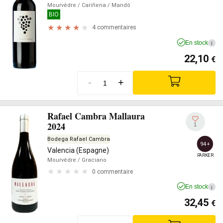
Mourvèdre
/ Cariñena
/ Mandó
BIO
4 commentaires
En stock
i
22,10
€
-
+
Rafael Cambra Mallaura
2024
1
Bodega Rafael Cambra
94+
Valencia (Espagne)
PARKER
Mourvèdre
/ Graciano
0 commentaire
En stock
i
32,45
€