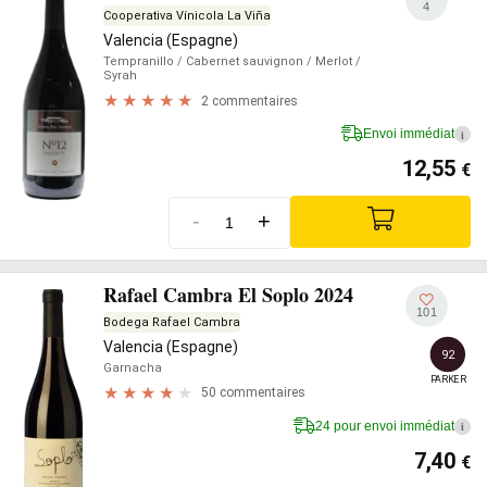
4
Cooperativa Vínicola La Viña
Valencia (Espagne)
Tempranillo
/ Cabernet sauvignon
/ Merlot
/
Syrah
2 commentaires
Envoi immédiat
i
12,55
€
-
+
Rafael Cambra El Soplo 2024
101
Bodega Rafael Cambra
Valencia (Espagne)
92
Garnacha
PARKER
50 commentaires
24 pour envoi immédiat
i
7,40
€