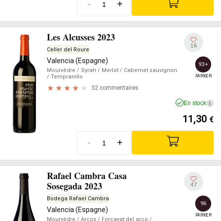
-
+
Les Alcusses 2023
16
Celler del Roure
Valencia (Espagne)
93+
Mourvèdre
/ Syrah
/ Merlot
/ Cabernet sauvignon
PARKER
/ Tempranillo
32 commentaires
En stock
i
11,30
€
-
+
Rafael Cambra Casa
Sosegada 2023
47
Bodega Rafael Cambra
96
Valencia (Espagne)
PARKER
Mourvèdre
/ Arcos
/ Forcayat del arco
/