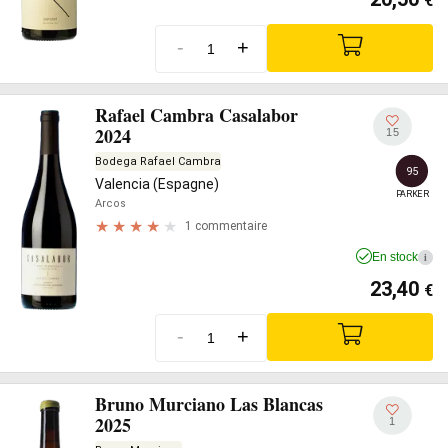
€
-
+
Rafael Cambra Casalabor
2024
15
Bodega Rafael Cambra
95
Valencia (Espagne)
PARKER
Arcos
1 commentaire
En stock
i
23,40
€
-
+
Bruno Murciano Las Blancas
2025
1