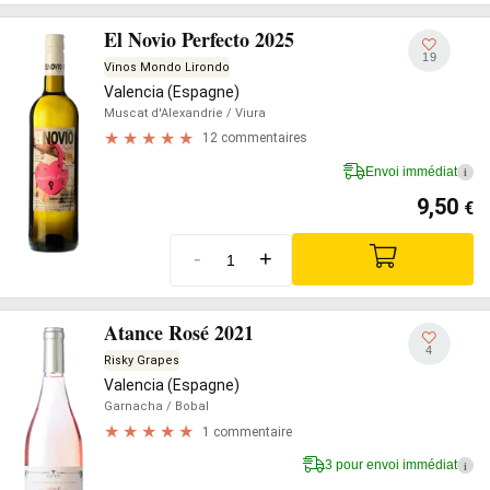
El Novio Perfecto 2025
19
Vinos Mondo Lirondo
Valencia (Espagne)
Muscat d'Alexandrie
/ Viura
12 commentaires
Envoi immédiat
i
9,50
€
-
+
Atance Rosé 2021
4
Risky Grapes
Valencia (Espagne)
Garnacha
/ Bobal
1 commentaire
3 pour envoi immédiat
i