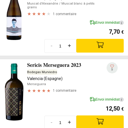
Muscat d'Alexandrie
/ Muscat blanc à petits
grains
1 commentaire
Envoi immédiat
i
7,70
€
-
+
Sericis Merseguera 2023
9
Bodegas Murviedro
Valencia (Espagne)
Merseguera
1 commentaire
Envoi immédiat
i
12,50
€
-
+