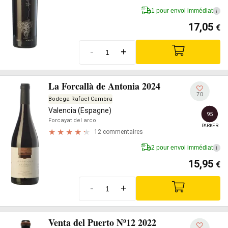
1 pour envoi immédiat
i
17,05
€
-
+
La Forcallà de Antonia 2024
70
Bodega Rafael Cambra
Valencia (Espagne)
95
Forcayat del arco
PARKER
12 commentaires
2 pour envoi immédiat
i
15,95
€
-
+
Venta del Puerto Nº12 2022