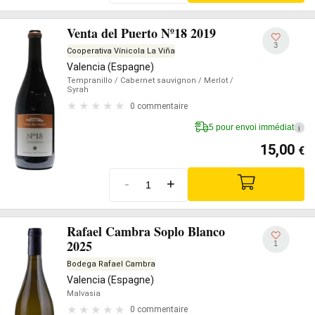
Venta del Puerto Nº18 2019
3
Cooperativa Vínicola La Viña
Valencia (Espagne)
Tempranillo
/ Cabernet sauvignon
/ Merlot
/
Syrah
0 commentaire
5 pour envoi immédiat
i
15,00
€
-
+
Rafael Cambra Soplo Blanco
2025
1
Bodega Rafael Cambra
Valencia (Espagne)
Malvasia
0 commentaire