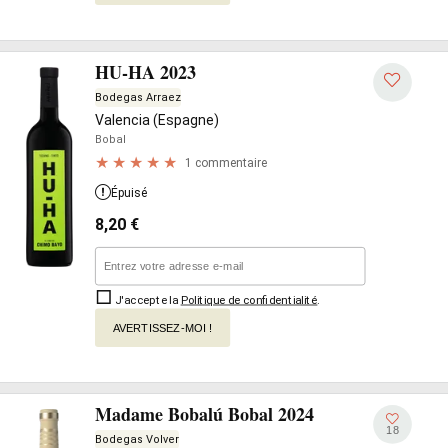
HU-HA 2023
Bodegas Arraez
Valencia (Espagne)
Bobal
1 commentaire
Épuisé
8,20
€
J'accepte la
Politique de confidentialité
.
AVERTISSEZ-MOI !
Madame Bobalú Bobal 2024
18
Bodegas Volver