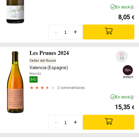
En stock
i
8,05
€
-
+
Les Prunes 2024
10
Celler del Roure
Valencia (Espagne)
93+
Mandó
PARKER
BIO
2 commentaires
En stock
i
15,35
€
-
+