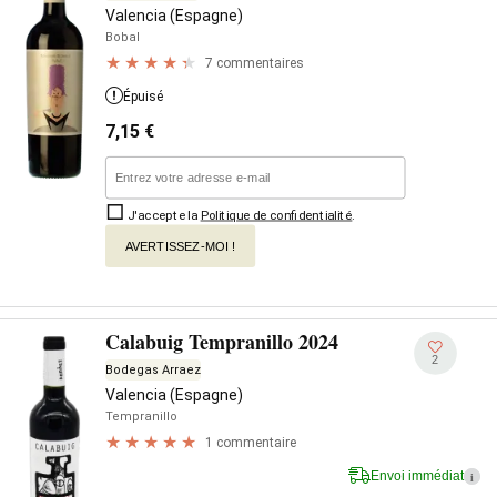
Valencia (Espagne)
Bobal
7 commentaires
Épuisé
7,15
€
J'accepte la
Politique de confidentialité
.
AVERTISSEZ-MOI !
Calabuig Tempranillo 2024
2
Bodegas Arraez
Valencia (Espagne)
Tempranillo
1 commentaire
Envoi immédiat
i