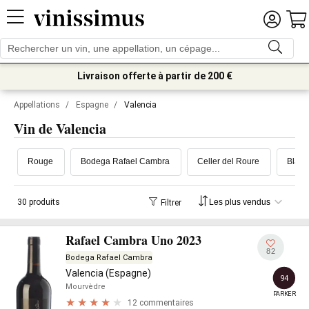
Livraison offerte à partir de 200 €
Appellations
/
Espagne
/
Valencia
Vin de Valencia
Rouge
Bodega Rafael Cambra
Celler del Roure
Blanc
30 produits
Filtrer
Rafael Cambra Uno 2023
82
Bodega Rafael Cambra
Valencia (Espagne)
94
Mourvèdre
PARKER
12 commentaires