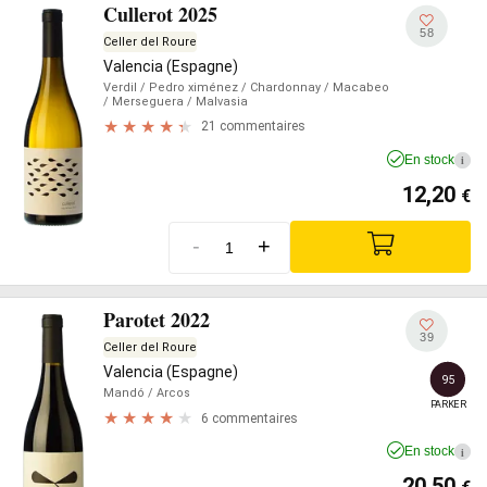
Cullerot 2025
58
Celler del Roure
Valencia (Espagne)
Verdil
/ Pedro ximénez
/ Chardonnay
/ Macabeo
/ Merseguera
/ Malvasia
21 commentaires
En stock
i
12,20
€
-
+
Parotet 2022
39
Celler del Roure
Valencia (Espagne)
95
Mandó
/ Arcos
PARKER
6 commentaires
En stock
i
20,50