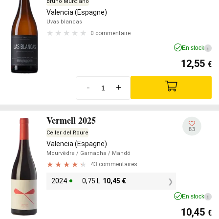
Bruno Murciano
Valencia (Espagne)
Uvas blancas
0 commentaire
En stock
i
12,55
€
-
+
Vermell 2025
83
Celler del Roure
Valencia (Espagne)
Mourvèdre
/ Garnacha
/ Mandó
43 commentaires
2024
0,75 L
10,45
€
En stock
i
10,45
€