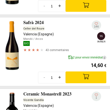
-
+
Safrà 2024
146
Celler del Roure
Valencia (Espagne)
95
Mandó
/ Arcos
PARKER
BIO
43 commentaires
2 pour envoi immédiat
i
14,60
€
-
+
Ceramic Monastrell 2023
1
Vicente Gandía
Valencia (Espagne)