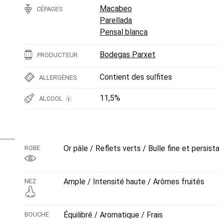
Macabeo
CÉPAGES
Parellada
Pensal blanca
Bodegas Parxet
PRODUCTEUR
Contient des sulfites
ALLERGÈNES
11,5%
ALCOOL
i
Or pâle / Reflets verts / Bulle fine et persist
ROBE
Ample / Intensité haute / Arômes fruités
NEZ
Équilibré / Aromatique / Frais
BOUCHE