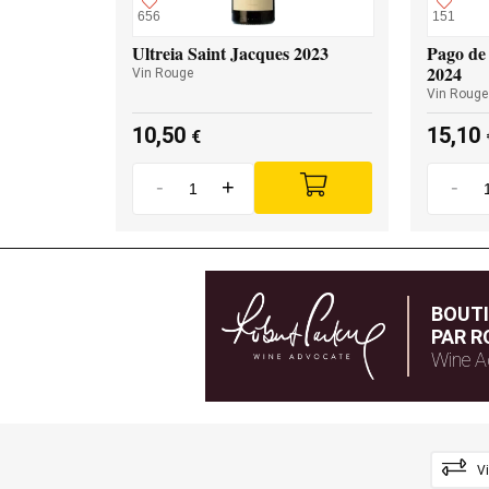
656
151
Ultreia Saint Jacques 2023
Pago de 
2024
Vin Rouge
Vin Rouge
10,50
15,10
€
-
+
-
BOUT
PAR R
Wine A
V