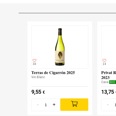
34
14
Terras de Cigarrón 2025
Privat 
2023
Vin Blanc
Cava
BIO
9,55
13,75
€
-
+
-