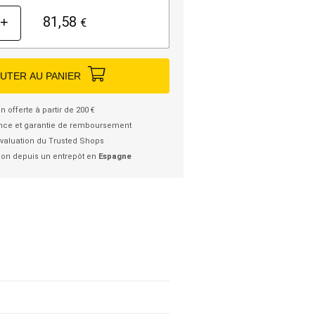
81,58
+
€
UTER AU PANIER
n offerte à partir de 200 €
nce et garantie de remboursement
valuation du Trusted Shops
ion depuis un entrepôt en
Espagne