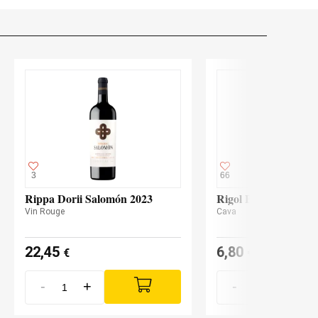
3
66
Rippa Dorii Salomón 2023
Rigol Brut Nature
Vin Rouge
Cava
22,45
6,80
€
€
-
+
-
+