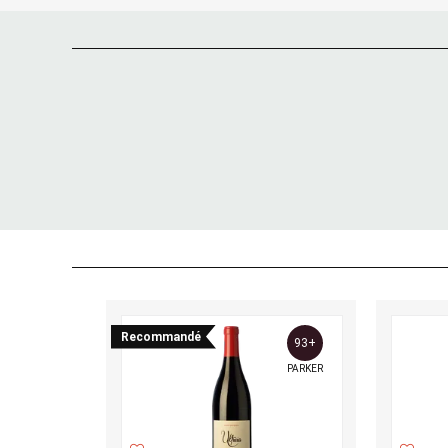
Recommandé
93+
PARKER