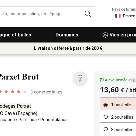
Pays de livrais
gne et bulles
Domaines
Vins en pr
Livraison offerte à partir de 200 €
Parxet Brut
Envoi immédiat
i
6
13,60
€
/ bt
3 commentaires
1 bouteille
odegas Parxet
O Cava
(
Espagne
)
2 bouteilles
acabeo
/
Parellada
/
Pensal blanca
3 bouteilles