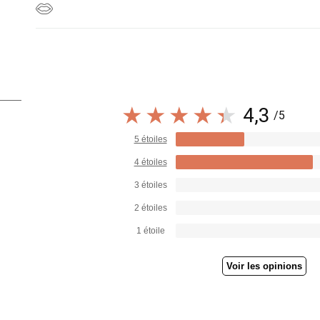
4,3
/5
5 étoiles
4 étoiles
3 étoiles
2 étoiles
1 étoile
Voir les opinions