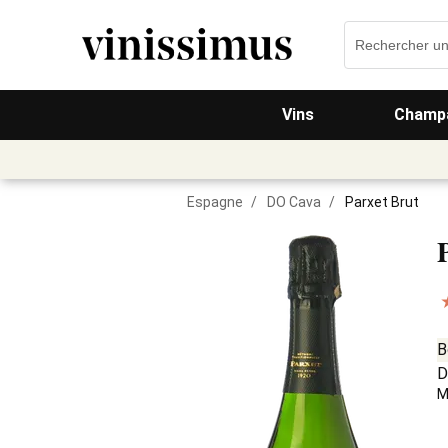
Vins
Champa
Espagne
/
DO Cava
/
Parxet Brut
B
D
M