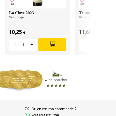
43
39
La Clave 2023
Trumpeter Malbec 2
Vin Rouge
Vin Rouge
10,25
11,60
€
€
-
+
-
+
Où en est ma commande ?
+34 634 871 709