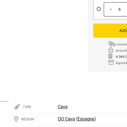
-
AJO
Livraiso
Assura
4.74/5
É
Expédit
Cava
TYPE
DO Cava
(
Espagne
)
RÉGION