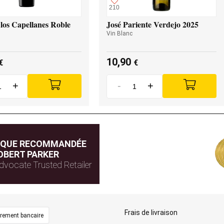
210
los Capellanes Roble
José Pariente Verdejo 2025
Vin Blanc
10,90
€
€
+
-
+
IQUE RECOMMANDÉE
OBERT PARKER
dvocate Trusted Retailer
Frais de livraison
irement bancaire