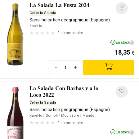
La Salada La Fusta 2024
1
Celler la Salada
Sans indication géographique (Espagne)
Xarel·lo
0 commentaire
En stock
i
18,35
€
-
+
La Salada Con Barbas y a lo
Loco 2022
Celler la Salada
Sans indication géographique (Espagne)
Xarel·lo
/ Sumoll
/ Mourvèdre
/ Mandó
0 commentaire
En stock
i