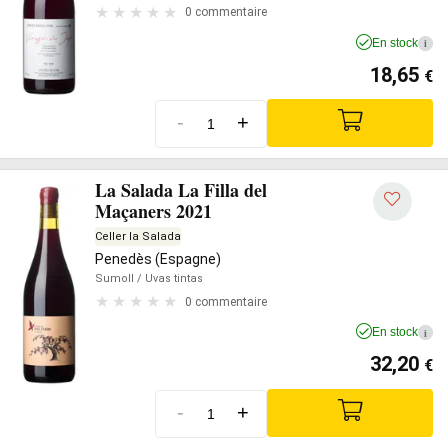
0 commentaire
En stock
i
18,65
€
-
+
La Salada La Filla del
Maçaners 2021
Celler la Salada
Penedès (Espagne)
Sumoll
/ Uvas tintas
0 commentaire
En stock
i
32,20
€
-
+