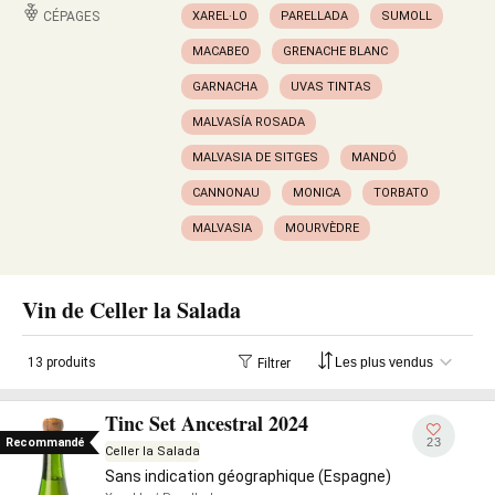
CÉPAGES
XAREL·LO
PARELLADA
SUMOLL
MACABEO
GRENACHE BLANC
GARNACHA
UVAS TINTAS
MALVASÍA ROSADA
MALVASIA DE SITGES
MANDÓ
CANNONAU
MONICA
TORBATO
MALVASIA
MOURVÈDRE
Vin de Celler la Salada
13 produits
Filtrer
Tinc Set Ancestral 2024
23
Recommandé
Celler la Salada
Sans indication géographique (Espagne)