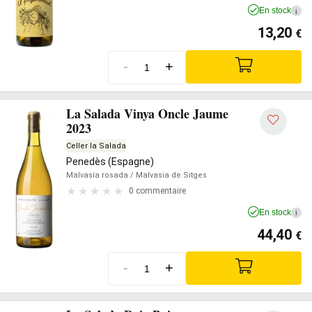
En stock
i
13,20
€
-
+
La Salada Vinya Oncle Jaume
2023
Celler la Salada
Penedès (Espagne)
Malvasía rosada
/ Malvasia de Sitges
0 commentaire
En stock
i
44,40
€
-
+