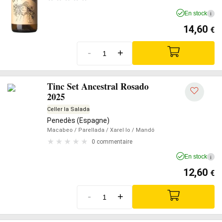
En stock
i
14,60
€
-
+
Tinc Set Ancestral Rosado
2025
Celler la Salada
Penedès (Espagne)
Macabeo
/ Parellada
/ Xarel·lo
/ Mandó
0 commentaire
En stock
i
12,60
€
-
+