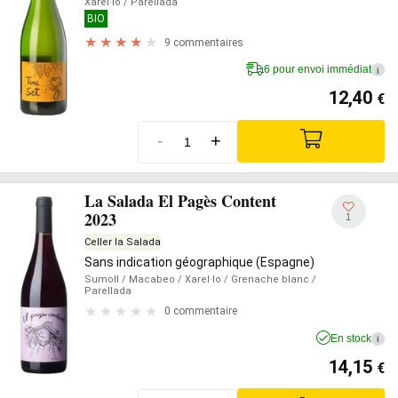
Xarel·lo
/ Parellada
BIO
9 commentaires
6 pour envoi immédiat
i
12,40
€
-
+
La Salada El Pagès Content
2023
1
Celler la Salada
Sans indication géographique (Espagne)
Sumoll
/ Macabeo
/ Xarel·lo
/ Grenache blanc
/
Parellada
0 commentaire
En stock
i
14,15
€