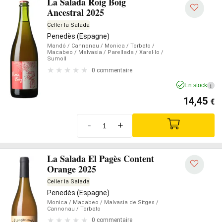
La Salada Roig Boig
Ancestral 2025
Celler la Salada
Penedès (Espagne)
Mandó
/ Cannonau
/ Monica
/ Torbato
/
Macabeo
/ Malvasia
/ Parellada
/ Xarel·lo
/
Sumoll
0 commentaire
En stock
i
14,45
€
-
+
La Salada El Pagès Content
Orange 2025
Celler la Salada
Penedès (Espagne)
Monica
/ Macabeo
/ Malvasia de Sitges
/
Cannonau
/ Torbato
0 commentaire