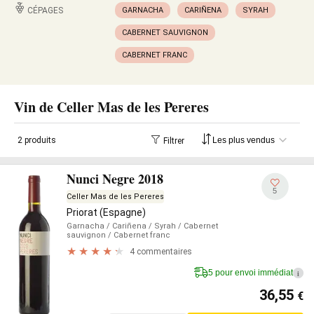
CÉPAGES
GARNACHA
CARIÑENA
SYRAH
CABERNET SAUVIGNON
CABERNET FRANC
Vin de Celler Mas de les Pereres
2 produits
Filtrer
Nunci Negre 2018
5
Celler Mas de les Pereres
Priorat (Espagne)
Garnacha
/ Cariñena
/ Syrah
/ Cabernet
sauvignon
/ Cabernet franc
4 commentaires
5 pour envoi immédiat
i
36,55
€