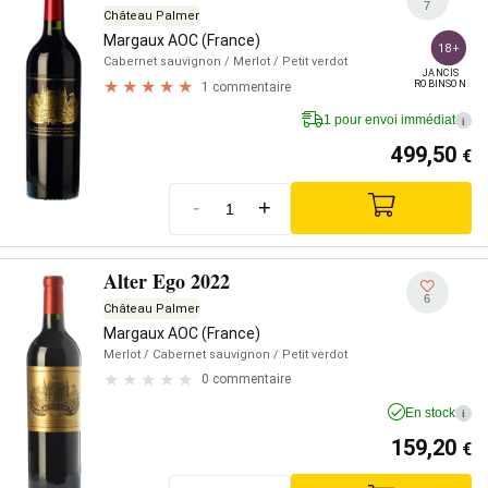
7
Château Palmer
Margaux AOC (France)
18+
Cabernet sauvignon
/ Merlot
/ Petit verdot
JANCIS

ROBINSON
1 commentaire
1 pour envoi immédiat
i
499,50
€
-
+
Alter Ego 2022
6
Château Palmer
Margaux AOC (France)
Merlot
/ Cabernet sauvignon
/ Petit verdot
0 commentaire
En stock
i
159,20
€