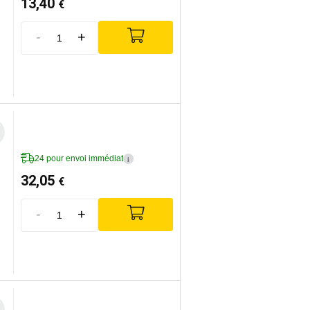
13,40
€
-
+
24 pour envoi immédiat
i
32,05
€
-
+