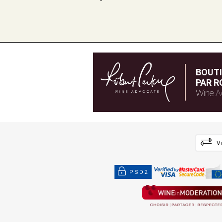
BOUT
PAR R
Wine A
V
PSD2