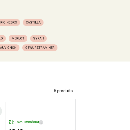
 RÍO NEGRO
CASTILLA
LO
MERLOT
SYRAH
SAUVIGNON
GEWÜRZTRAMINER
5 produits
Envoi immédiat
i