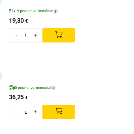
19 pour envoi immédiat
i
19,30
€
-
+
5 pour envoi immédiat
i
36,25
€
-
+