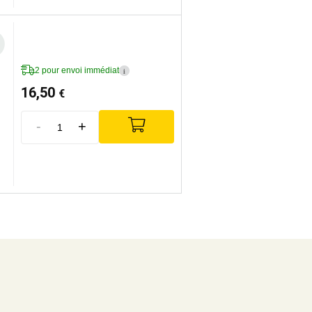
2 pour envoi immédiat
i
16,50
€
-
+