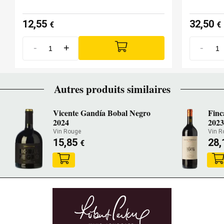
12,55
32,50
€
€
-
+
-
Autres produits similaires
Vicente Gandía Bobal Negro
Finc
2024
2023
Vin Rouge
Vin R
15,85
28,
€