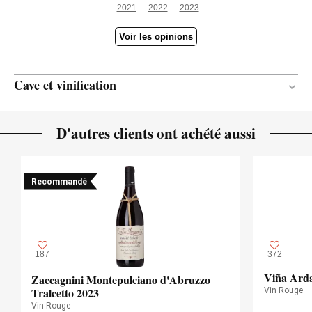
2021
2022
2023
Voir les opinions
Cave et vinification
Bois
MATÉRIAU DE
D'autres clients ont achété aussi
VINIFICATION
12 mois
DURÉE DE L'ÉLEVAGE
Recommandé
Chênes français et américain
TYPE DE BOIS
187
372
Viña Arda
Zaccagnini Montepulciano d'Abruzzo
Tralcetto 2023
Vin Rouge
Vin Rouge