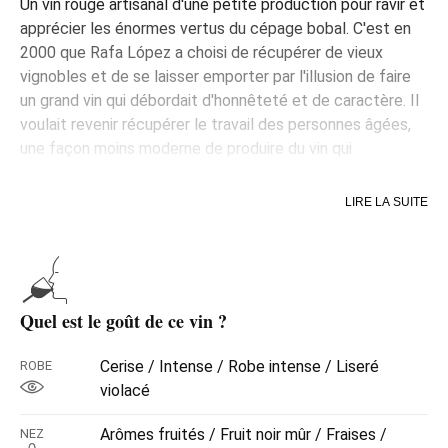
Un vin rouge artisanal d'une petite production pour ravir et
apprécier les énormes vertus du cépage bobal. C'est en
2000 que Rafa López a choisi de récupérer de vieux
vignobles et de se laisser emporter par l'illusion de faire
un grand vin qui débordait d'honnêteté et de caractère. Il
voulait revenir récupérer le travail des personnes âgées,
une façon moins moderne de produire du vin qui
permettrait de retrouver des saveurs d'antan.
LIRE LA SUITE
En suivant la cycle lunaire et en respectant au maximum
les rythmes de la nature, Rafa et sa famille récoltent les
raisins à maturation prés de Venta del Moro, à Utiel-
Requena. Là, les souches jouissent de l'influence paisible
d'un climat continental et de la gentillesse de la
Quel est le goût de ce vin ?
Méditerranée. Les vieilles souches de bobal, dont
beaucoup ont plus de 70 ans, offrent des fruits
Cerise / Intense / Robe intense / Liseré
ROBE
concentrés de la plus haute qualité.
violacé
Fermenté avec des levures, il suit une très longue
macération à basse température pour obtenir toute
Arômes fruités / Fruit noir mûr / Fraises /
NEZ