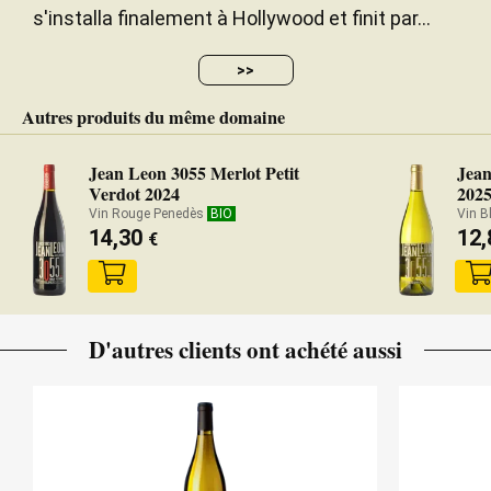
s'installa finalement à Hollywood et finit par...
>>
Autres produits du même domaine
Jean Leon 3055 Merlot Petit
Jea
Verdot 2024
202
Vin Rouge Penedès
BIO
Vin B
14,30
12
€
D'autres clients ont achété aussi