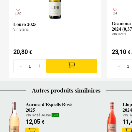
102
24
Gramona 
Louro 2025
2024 (0,37
Vin Blanc
Vin Doux
20,80
23,10
€
€
-
+
-
Autres produits similaires
Aurora d'Espiells Rosé
Llop
2025
2024
Vin Rosé Jeune
BIO
Vin R
12,05
11,
€