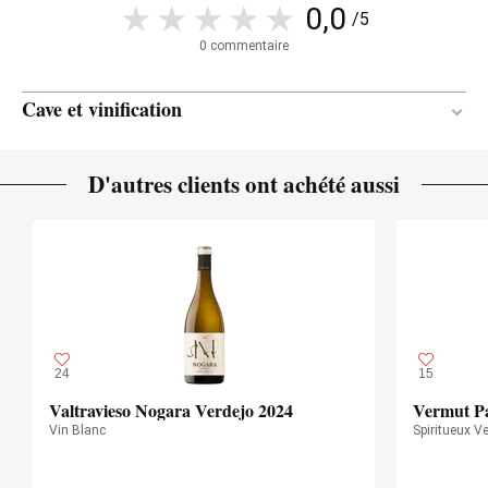
0,0
/5
0 commentaire
Cave et vinification
En botella
MATÉRIAU DE
D'autres clients ont achété aussi
VINIFICATION
15 mois
DURÉE DE L'ÉLEVAGE
24
15
Valtravieso Nogara Verdejo 2024
Vermut Pa
Vin Blanc
Spiritueux 