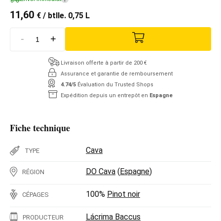
11,60
€
/ btlle. 0,75 L
-
+
Livraison offerte à partir de 200 €
Assurance et garantie de remboursement
4.74/5
Évaluation du Trusted Shops
Expédition depuis un entrepôt en
Espagne
Fiche technique
Cava
TYPE
DO Cava
(
Espagne
)
RÉGION
100%
Pinot noir
CÉPAGES
Lácrima Baccus
PRODUCTEUR