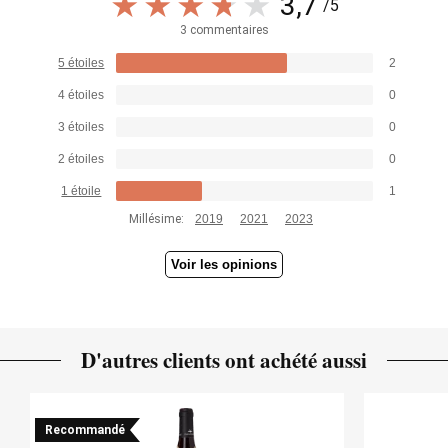
3,7
/5
3 commentaires
5 étoiles
2
4 étoiles
0
3 étoiles
0
2 étoiles
0
1 étoile
1
Millésime:
2019
2021
2023
Voir les opinions
D'autres clients ont achété aussi
Recommandé