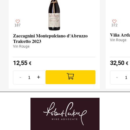
187
372
Viña Arda
Zaccagnini Montepulciano d'Abruzzo
Tralcetto 2023
Vin Rouge
Vin Rouge
12,55
32,50
€
€
-
+
-