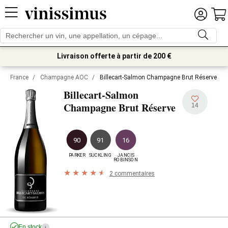
Livraison offerte à partir de 200 €
France
/
Champagne AOC
/
Billecart-Salmon Champagne Brut Réserve
Billecart-Salmon
Champagne Brut Réserve
14
90
91
16
PARKER
SUCKLING
JANCIS

ROBINSON
2 commentaires
En stock
i