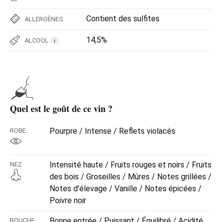
Contient des sulfites
ALLERGÈNES
14,5%
ALCOOL
i
Quel est le goût de ce vin ?
Pourpre / Intense / Reflets violacés
ROBE
Intensité haute / Fruits rouges et noirs / Fruits
NEZ
des bois / Groseilles / Mûres / Notes grillées /
Notes d'élevage / Vanille / Notes épicées /
Poivre noir
Bonne entrée / Puissant / Équilibré / Acidité
BOUCHE