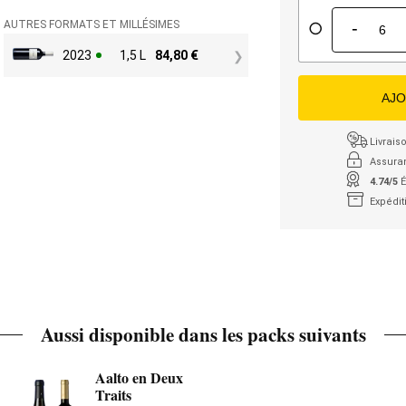
-
AUTRES FORMATS ET MILLÉSIMES
2023
1,5 L
84,80
€
AJO
Livraiso
Assura
4.74/5
É
Expédit
Aussi disponible dans les packs suivants
Aalto en Deux
Traits