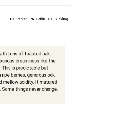
PK
: Parker
PN
: Peñín
SK
: Suckling
ith tons of toasted oak,
uxurious creaminess like the
 This is predictable but
 ripe berries, generous oak
d mellow acidity. It matured
s. Some things never change.