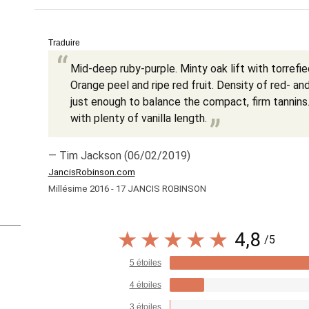
Traduire
Mid-deep ruby-purple. Minty oak lift with torrefi
Orange peel and ripe red fruit. Density of red- and
just enough to balance the compact, firm tannins.
with plenty of vanilla length.
— Tim Jackson (06/02/2019)
JancisRobinson.com
Millésime 2016 - 17 JANCIS ROBINSON
4,8
/5
5 étoiles
4 étoiles
3 étoiles