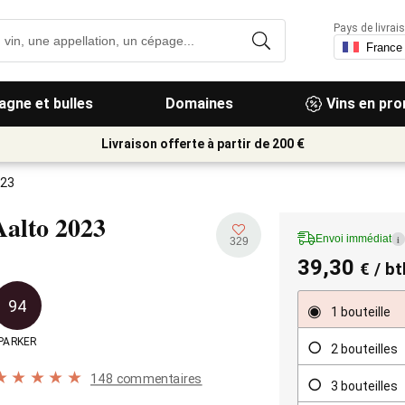
Pays de livrais
gne et bulles
Domaines
Vins en pr
Livraison offerte à partir de 200 €
023
Aalto
2023
Envoi immédiat
i
329
39,30
€
/ bt
94
1 bouteille
PARKER
2 bouteilles
148 commentaires
3 bouteilles