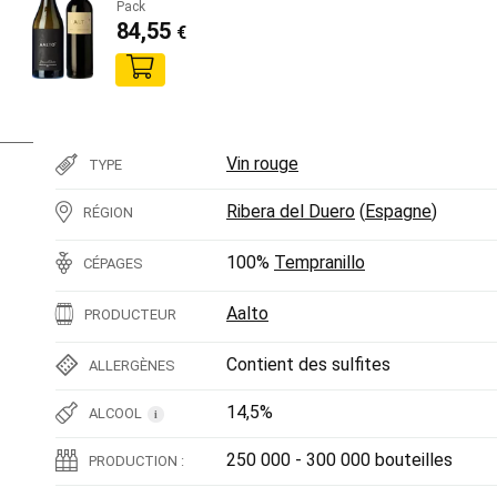
Pack
84,55
€
Vin rouge
TYPE
Ribera del Duero
(
Espagne
)
RÉGION
100%
Tempranillo
CÉPAGES
Aalto
PRODUCTEUR
Contient des sulfites
ALLERGÈNES
14,5%
ALCOOL
i
250 000 - 300 000 bouteilles
PRODUCTION :