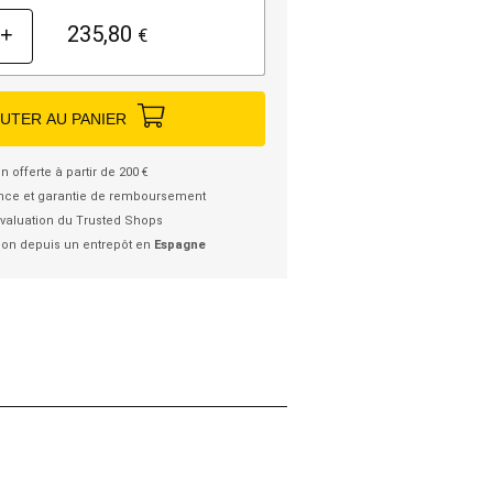
235,80
+
€
UTER AU PANIER
n offerte à partir de 200 €
nce et garantie de remboursement
valuation du Trusted Shops
ion depuis un entrepôt en
Espagne