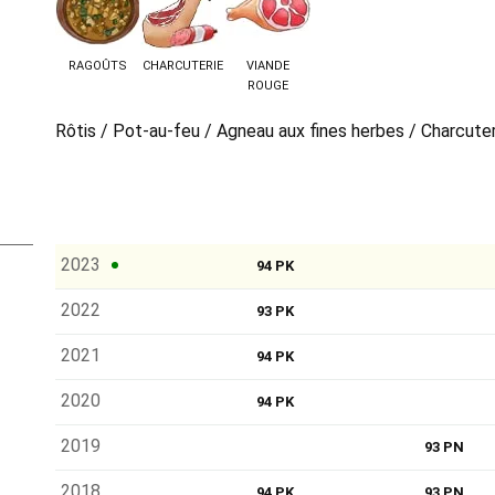
RAGOÛTS
CHARCUTERIE
VIANDE
ROUGE
Rôtis / Pot-au-feu / Agneau aux fines herbes / Charcute
2023
94 PK
2022
93 PK
2021
94 PK
2020
94 PK
2019
93 PN
2018
94 PK
93 PN