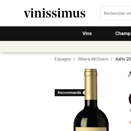
Vins
Champa
Espagne
/
Ribera del Duero
/
Aalto 2
Recommandé