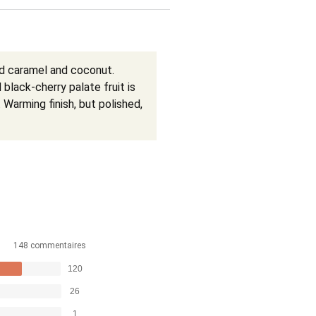
ed caramel and coconut.
 black-cherry palate fruit is
 Warming finish, but polished,
148 commentaires
120
26
1